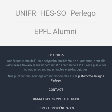
UNIFR
HES-SO
Perlego
EPFL Alumni
EPFL PRESS
Basée sur le site de l'Ecole polytechnique fédérale de Lausanne, dont elle
valorise les travaux d'enseignement et de recherche, EPFL Press publie des
ouvrages scientifiques fiables et pédagogiques.
Nos publications sont également disponibles sur la
plateforme en ligne
Perlego
.
CONTACT
DONNÉES PERSONNELLES - RGPD
CONDITIONS GÉNÉRALES