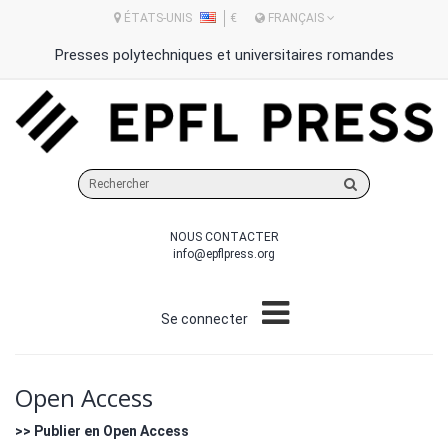
ÉTATS-UNIS
€
FRANÇAIS
Presses polytechniques et universitaires romandes
Rechercher
sur
le
NOUS CONTACTER
site
info@epflpress.org
Se connecter
Open Access
>> Publier en Open Access