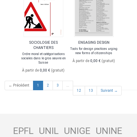
SOCIOLOGIE DES
ENGAGING DESIGN
CHANTIERS
Tools for design practices urging
new forms of citizenships
Ordre moral et catégorisations
sociales dans le gros oeuvre en
À partir de
0,00 €
(gratuit)
Suisse
À partir de
0,00 €
(gratuit)
(current)
← Précédent
1
2
3
…
12
13
Suivant →
EPFL
UNIL
UNIGE
UNINE