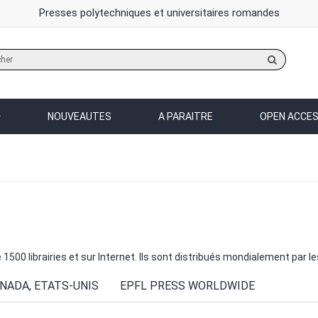
Presses polytechniques et universitaires romandes
Rechercher
sur
le
site
NOUVEAUTES
A PARAITRE
OPEN ACCE
500 librairies et sur Internet. Ils sont distribués mondialement par l
NADA, ETATS-UNIS
EPFL PRESS WORLDWIDE