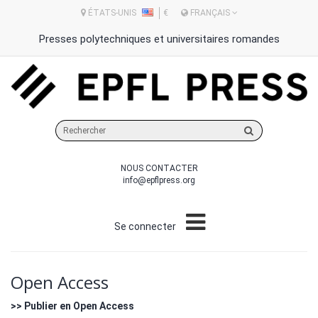
ÉTATS-UNIS
€
FRANÇAIS
Presses polytechniques et universitaires romandes
Rechercher
sur
le
NOUS CONTACTER
site
info@epflpress.org
Se connecter
Open Access
>> Publier en Open Access