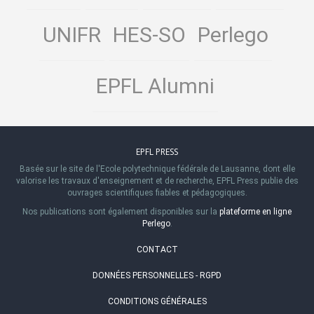
UNIFR
HES-SO
Perlego
EPFL Alumni
EPFL PRESS
Basée sur le site de l'Ecole polytechnique fédérale de Lausanne, dont elle
valorise les travaux d'enseignement et de recherche, EPFL Press publie des
ouvrages scientifiques fiables et pédagogiques.
Nos publications sont également disponibles sur la
plateforme en ligne
Perlego
.
CONTACT
DONNÉES PERSONNELLES - RGPD
CONDITIONS GÉNÉRALES