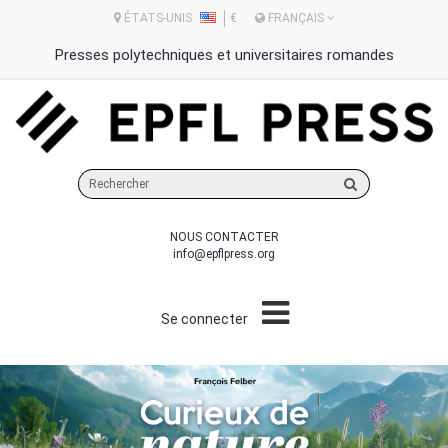
ÉTATS-UNIS
€
FRANÇAIS
Presses polytechniques et universitaires romandes
Rechercher
sur
le
NOUS CONTACTER
site
info@epflpress.org
Se connecter
Précédent
Sui