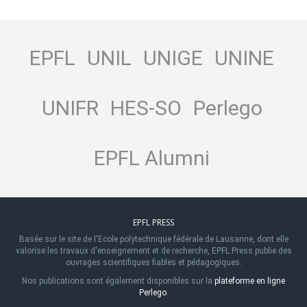
EPFL
UNIL
UNIGE
UNINE
UNIFR
HES-SO
Perlego
EPFL Alumni
EPFL PRESS
Basée sur le site de l'Ecole polytechnique fédérale de Lausanne, dont elle
valorise les travaux d'enseignement et de recherche, EPFL Press publie des
ouvrages scientifiques fiables et pédagogiques.
Nos publications sont également disponibles sur la
plateforme en ligne
Perlego
.