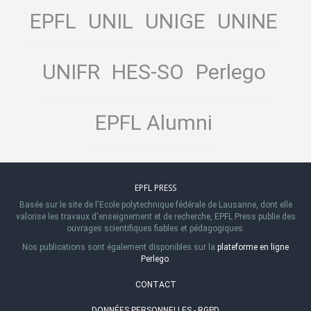
EPFL
UNIL
UNIGE
UNINE
UNIFR
HES-SO
Perlego
EPFL Alumni
EPFL PRESS
Basée sur le site de l'Ecole polytechnique fédérale de Lausanne, dont elle
valorise les travaux d'enseignement et de recherche, EPFL Press publie des
ouvrages scientifiques fiables et pédagogiques.
Nos publications sont également disponibles sur la
plateforme en ligne
Perlego
.
CONTACT
DONNÉES PERSONNELLES - RGPD