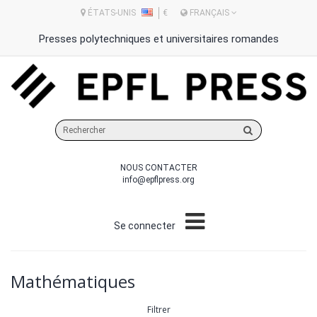
ÉTATS-UNIS
€
FRANÇAIS
Presses polytechniques et universitaires romandes
Rechercher
sur
le
NOUS CONTACTER
site
info@epflpress.org
Se connecter
Mathématiques
Filtrer