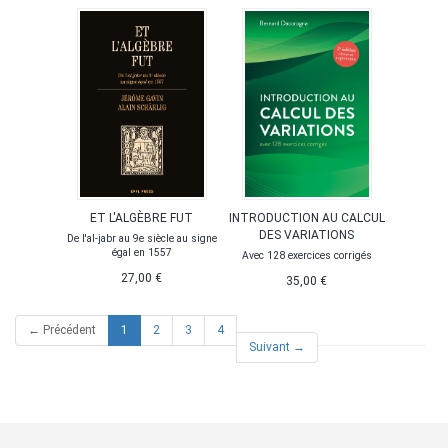
ET L'ALGÈBRE FUT
INTRODUCTION AU CALCUL
DES VARIATIONS
De l'al-jabr au 9e siècle au signe
égal en 1557
Avec 128 exercices corrigés
27,00 €
35,00 €
(current)
← Précédent
1
2
3
4
Suivant →