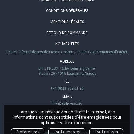
CONDITIONS GÉNÉRALES
MENTIONS LÉGALES
RETOUR DE COMMANDE
NOUVEAUTÉS
Restez informé de nos dernières publications dans vos domaines d'intérêt.
ADRESSE
EPFL PRESS
·
Rolex Learning Center
Station 20
·
1015 Lausanne, Suisse
TÉL.
+41 (0)21 693 21 30
EMAIL
info@epflpress.org
HEURES D'OUVERTURE
Lorsque vous naviguez sur notre site internet, des
informations sont susceptibles d'être enregistrées pour
Lu-Ve 8h00 - 17h00
optimiser votre expérience.
Préférences
Tout accepter
Tout refuser