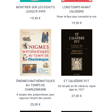
MONTRER SUR LES DOIGTS
LONGTEMPS AVANT
JUSQU'À 9999
L'ALGÈBRE
Poser le faux pour connaître le vrai
19,90 €
19,90 €
ÉNIGMES MATHÉMATIQUES
ET L'ALGÈBRE FUT
AU TEMPS DE
De l'al-jabr au 9e siècle au signe
CHARLEMAGNE
égal en 1557
À propos des propositiones pour
27,00 €
aiguiser l'esprit des jeunes
25,00 €