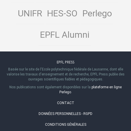
UNIFR
HES-SO
Perlego
EPFL Alumni
EPFL PRESS
Basée sur le site de l'Ecole polytechnique fédérale de Lausanne, dont elle
valorise les travaux d'enseignement et de recherche, EPFL Press publie des
ouvrages scientifiques fiables et pédagogiques.
Nos publications sont également disponibles sur la
plateforme en ligne
Perlego
.
CONTACT
DONNÉES PERSONNELLES - RGPD
CONDITIONS GÉNÉRALES