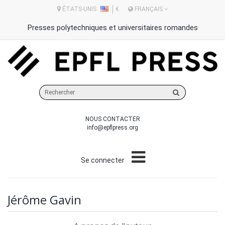
ÉTATS-UNIS
€
FRANÇAIS
Presses polytechniques et universitaires romandes
Rechercher
sur
le
NOUS CONTACTER
site
info@epflpress.org
Se connecter
Jérôme Gavin