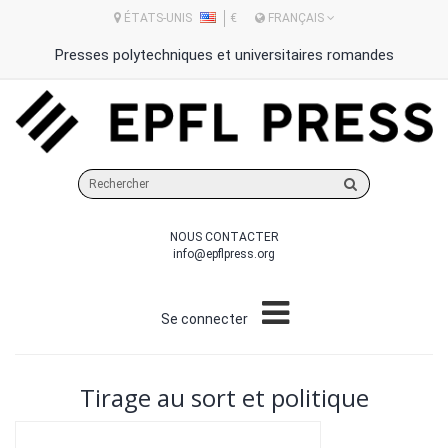
ÉTATS-UNIS
€
FRANÇAIS
Presses polytechniques et universitaires romandes
Rechercher
sur
le
NOUS CONTACTER
site
info@epflpress.org
Se connecter
Tirage au sort et politique