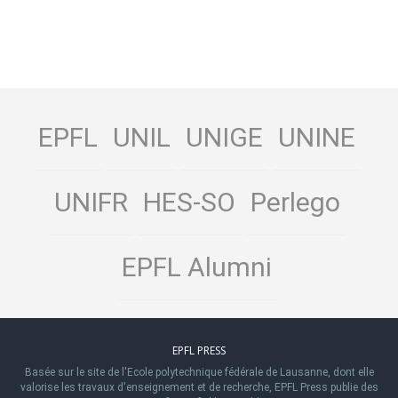
EPFL
UNIL
UNIGE
UNINE
UNIFR
HES-SO
Perlego
EPFL Alumni
EPFL PRESS
Basée sur le site de l'Ecole polytechnique fédérale de Lausanne, dont elle
valorise les travaux d'enseignement et de recherche, EPFL Press publie des