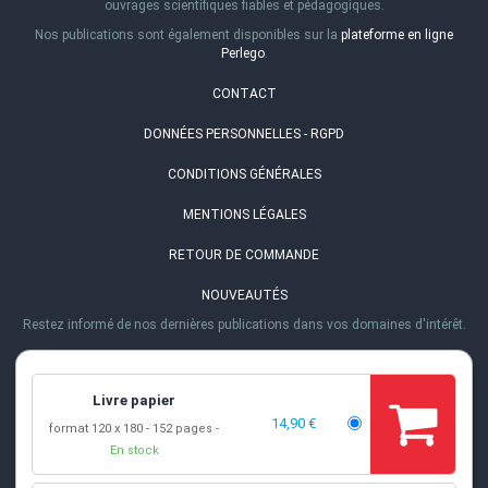
ouvrages scientifiques fiables et pédagogiques.
Nos publications sont également disponibles sur la
plateforme en ligne
Perlego
.
CONTACT
DONNÉES PERSONNELLES - RGPD
CONDITIONS GÉNÉRALES
MENTIONS LÉGALES
RETOUR DE COMMANDE
NOUVEAUTÉS
Restez informé de nos dernières publications dans vos domaines d'intérêt.
ADRESSE
EPFL PRESS
·
Rolex Learning Center
Livre papier
Station 20
·
1015 Lausanne, Suisse
14,90 €
TÉL.
format 120 x 180
152 pages
En stock
+41 (0)21 693 21 30
EMAIL