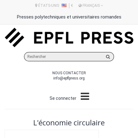
ÉTATS-UNIS
€
FRANÇAIS
Presses polytechniques et universitaires romandes
Rechercher
sur
le
NOUS CONTACTER
site
info@epflpress.org
Se connecter
L'économie circulaire