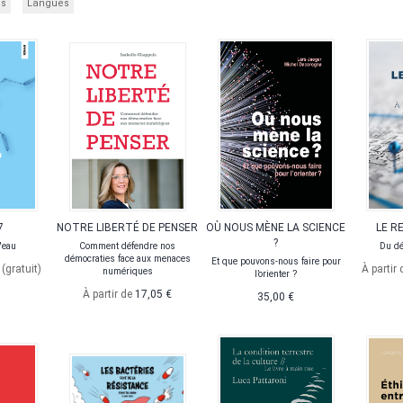
es
Langues
7
NOTRE LIBERTÉ DE PENSER
OÙ NOUS MÈNE LA SCIENCE
LE R
?
'eau
Comment défendre nos
Du dé
démocraties face aux menaces
Et que pouvons-nous faire pour
€
(gratuit)
À partir
numériques
l’orienter ?
À partir de
17,05 €
35,00 €