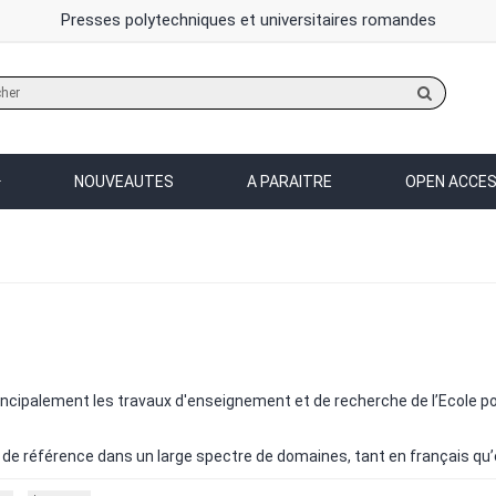
Presses polytechniques et universitaires romandes
Rechercher
sur
le
site
NOUVEAUTES
A PARAITRE
OPEN ACCE
incipalement les travaux d'enseignement et de recherche de l’Ecole p
de référence dans un large spectre de domaines, tant en français qu’