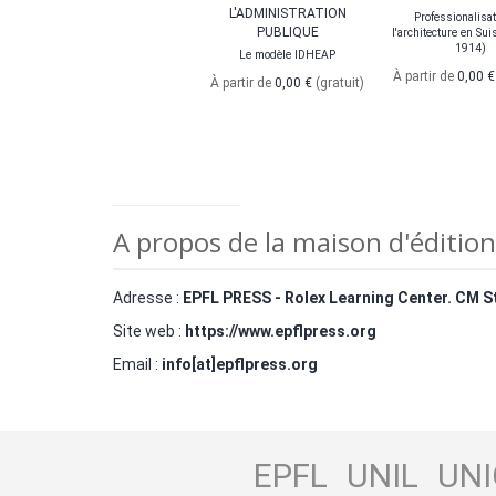
L'ADMINISTRATION
Professionalisat
PUBLIQUE
l'architecture en Su
1914)
Le modèle IDHEAP
À partir de
0,00 
À partir de
0,00 €
(gratuit)
A propos de la maison d'édition
Adresse :
EPFL PRESS - Rolex Learning Center. CM St
Site web :
https://www.epflpress.org
Email :
info[at]epflpress.org
EPFL
UNIL
UNI