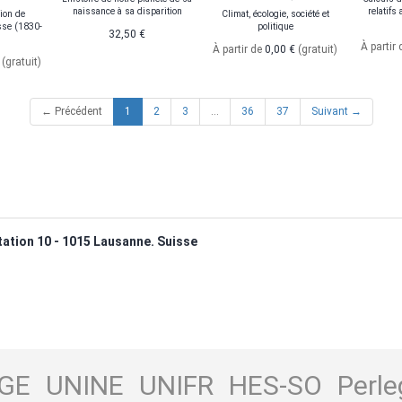
naissance à sa disparition
relatifs
ion de
Climat, écologie, société et
isse (1830-
politique
32,50 €
À partir
À partir de
0,00 €
(gratuit)
€
(gratuit)
(current)
← Précédent
1
2
3
…
36
37
Suivant →
ation 10 - 1015 Lausanne. Suisse
GE
UNINE
UNIFR
HES-SO
Perle