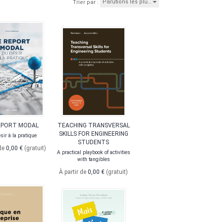
Parutions les plu…
Trier par :
EPORT MODAL
TEACHING TRANSVERSAL
SKILLS FOR ENGINEERING
sir à la pratique
STUDENTS
 de
0,00 €
(gratuit)
A practical playbook of activities
with tangibles
À partir de
0,00 €
(gratuit)