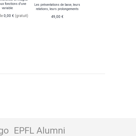
 aux fonctions d'une
Les présentations de base, leurs
variable
relations, leurs prolongements
 de
0,00 €
(gratuit)
49,00 €
go
EPFL Alumni