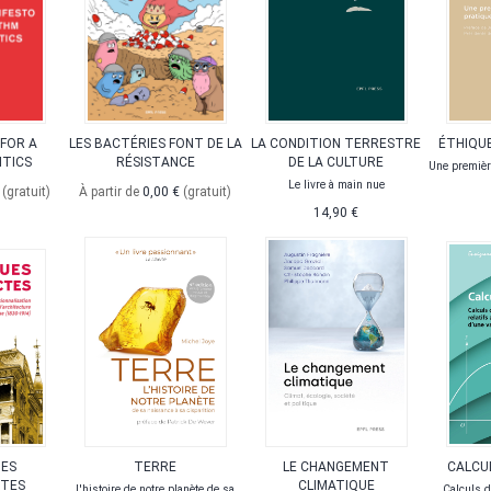
 FOR A
LES BACTÉRIES FONT DE LA
LA CONDITION TERRESTRE
ÉTHIQUE
ITICS
RÉSISTANCE
DE LA CULTURE
Une premièr
Le livre à main nue
€
(gratuit)
À partir de
0,00 €
(gratuit)
14,90 €
UES
TERRE
LE CHANGEMENT
CALCUL
CTES
CLIMATIQUE
L'histoire de notre planète de sa
Calculs di