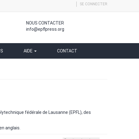
SE CONNECTER
NOUS CONTACTER
info@epflpress.org
SS
AIDE
CONTACT
olytechnique fédérale de Lausanne (EPFL), des
en anglais.