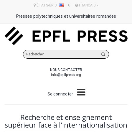
ÉTATS-UNIS
€
FRANÇAIS
Presses polytechniques et universitaires romandes
Rechercher
sur
le
NOUS CONTACTER
site
info@epflpress.org
Se connecter
Recherche et enseignement
supérieur face à l'internationalisation