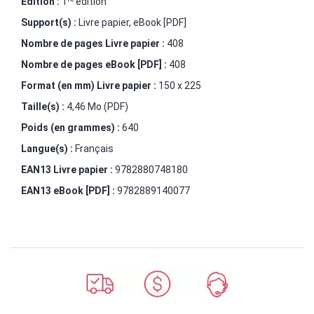
Édition :
1
édition
Support(s) :
Livre papier, eBook [PDF]
Nombre de pages
Livre papier
:
408
Nombre de pages
eBook [PDF]
:
408
Format (en mm)
Livre papier
:
150 x 225
Taille(s) :
4,46 Mo (PDF)
Poids (en grammes) :
640
Langue(s) :
Français
EAN13 Livre papier :
9782880748180
EAN13 eBook [PDF] :
9782889140077