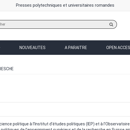
Presses polytechniques et universitaires romandes
Rechercher
sur
le
site
NOUVEAUTES
A PARAITRE
OPEN ACCE
ERESCHE
nce politique à l’Institut d’études politiques (IEP) et à l’Observatoire 
olitiques de l’enseignment supérieur et de la recherche en Suisse ains