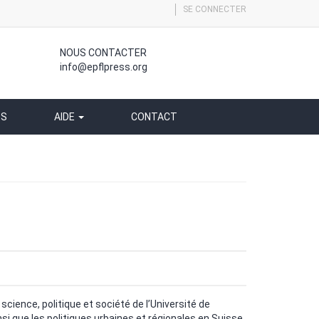
SE CONNECTER
NOUS CONTACTER
info@epflpress.org
SS
AIDE
CONTACT
science, politique et société de l’Université de
i que les politiques urbaines et régionales en Suisse