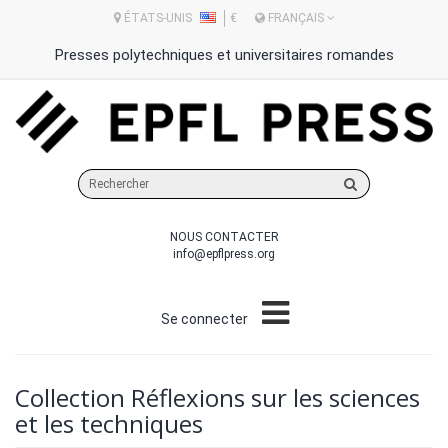
ÉTATS-UNIS
€
FRANÇAIS
Presses polytechniques et universitaires romandes
Rechercher
sur
le
NOUS CONTACTER
site
info@epflpress.org
Se connecter
Collection Réflexions sur les sciences
et les techniques