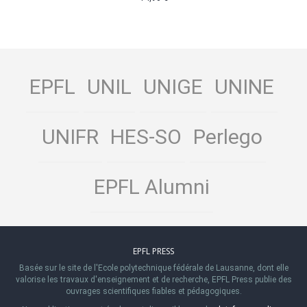
EPFL
UNIL
UNIGE
UNINE
UNIFR
HES-SO
Perlego
EPFL Alumni
EPFL PRESS
Basée sur le site de l'Ecole polytechnique fédérale de Lausanne, dont elle
valorise les travaux d'enseignement et de recherche, EPFL Press publie des
ouvrages scientifiques fiables et pédagogiques.