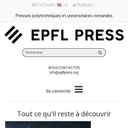
ÉTATS-UNIS
€
FRANÇAIS
Presses polytechniques et universitaires romandes
Rechercher
sur
le
NOUS CONTACTER
site
info@epflpress.org
Se connecter
Tout ce qu'il reste à découvrir