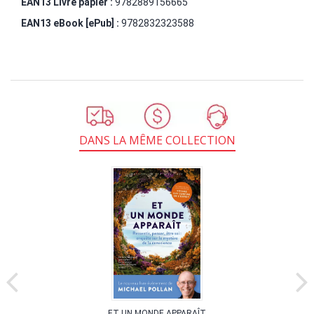
EAN13 Livre papier :
9782889156665
EAN13 eBook [ePub] :
9782832323588
DANS LA MÊME COLLECTION
ET UN MONDE APPARAÎT