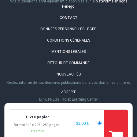
Nos publications sont également disponibles sur la
plateforme en ligne
Perlego
.
CONTACT
DONNÉES PERSONNELLES - RGPD
CONDITIONS GÉNÉRALES
MENTIONS LÉGALES
RETOUR DE COMMANDE
NOUVEAUTÉS
Restez informé de nos dernières publications dans vos domaines d'intérêt.
ADRESSE
EPFL PRESS
·
Rolex Learning Center
Station 20
·
1015 Lausanne, Suisse
TÉL.
Livre papier
+41 (0)21 693 21 30
22,00 €
format 140 x 205
280 pages
EMAIL
En stock
info@epflpress.org