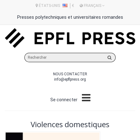
ÉTATS-UNIS
€
FRANÇAIS
Presses polytechniques et universitaires romandes
Rechercher
sur
le
NOUS CONTACTER
site
info@epflpress.org
Se connecter
Violences domestiques