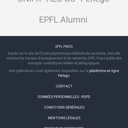
EPFL Alumni
EPFL PRESS
Basée sur le site de l'Ecole polytechnique fédérale de Lausanne, dont elle
valorise les travaux d'enseignement et de recherche, EPFL Press publie des
ouvrages scientifiques fiables et pédagogiques.
Nos publications sont également disponibles sur la
plateforme en ligne
Perlego
.
CONTACT
DONNÉES PERSONNELLES - RGPD
CONDITIONS GÉNÉRALES
MENTIONS LÉGALES