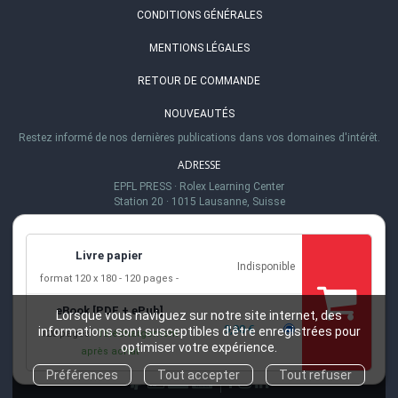
CONDITIONS GÉNÉRALES
MENTIONS LÉGALES
RETOUR DE COMMANDE
NOUVEAUTÉS
Restez informé de nos dernières publications dans vos domaines d'intérêt.
ADRESSE
EPFL PRESS
·
Rolex Learning Center
Station 20
·
1015 Lausanne, Suisse
TÉL.
+41 (0)21 693 21 30
Livre papier
Indisponible
EMAIL
format 120 x 180
120 pages
info@epflpress.org
eBook [PDF + ePub]
HEURES D'OUVERTURE
Lorsque vous naviguez sur notre site internet, des
9,90 €
informations sont susceptibles d'être enregistrées pour
120 pages
Téléchargement
Lu-Ve 8h00 - 17h00
optimiser votre expérience.
après achat
Préférences
Tout accepter
Tout refuser