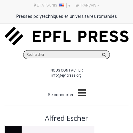
ÉTATS-UNIS
€
FRANÇAIS
Presses polytechniques et universitaires romandes
Rechercher
sur
le
NOUS CONTACTER
site
info@epflpress.org
Se connecter
Alfred Escher