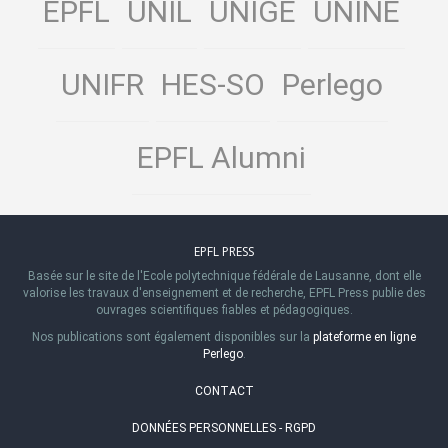
EPFL
UNIL
UNIGE
UNINE
UNIFR
HES-SO
Perlego
EPFL Alumni
EPFL PRESS
Basée sur le site de l'Ecole polytechnique fédérale de Lausanne, dont elle
valorise les travaux d'enseignement et de recherche, EPFL Press publie des
ouvrages scientifiques fiables et pédagogiques.
Nos publications sont également disponibles sur la
plateforme en ligne
Perlego
.
CONTACT
DONNÉES PERSONNELLES - RGPD