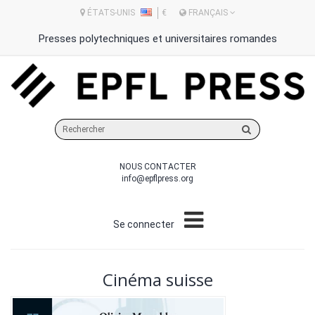
ÉTATS-UNIS
€
FRANÇAIS
Presses polytechniques et universitaires romandes
Rechercher
sur
le
NOUS CONTACTER
site
info@epflpress.org
Se connecter
Cinéma suisse