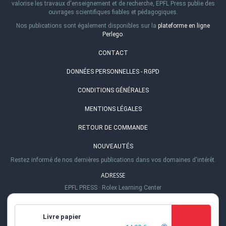
valorise les travaux d'enseignement et de recherche, EPFL Press publie des
ouvrages scientifiques fiables et pédagogiques.
Nos publications sont également disponibles sur la
plateforme en ligne
Perlego
.
CONTACT
DONNÉES PERSONNELLES - RGPD
CONDITIONS GÉNÉRALES
MENTIONS LÉGALES
RETOUR DE COMMANDE
NOUVEAUTÉS
Restez informé de nos dernières publications dans vos domaines d'intérêt.
ADRESSE
EPFL PRESS
·
Rolex Learning Center
Station 20
·
1015 Lausanne, Suisse
TÉL.
Livre papier
+41 (0)21 693 21 30