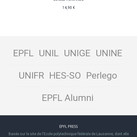
14,90 €
EPFL
UNIL
UNIGE
UNINE
UNIFR
HES-SO
Perlego
EPFL Alumni
EPFL PRESS
Basée sur le site de l'Ecole polytechnique fédérale de Lausanne, dont elle