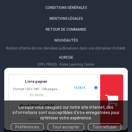
CONDITIONS GÉNÉRALES
MENTIONS LÉGALES
RETOUR DE COMMANDE
NOUVEAUTÉS
Restez informé de nos dernières publications dans vos domaines d'intérêt.
ADRESSE
EPFL PRESS
·
Rolex Learning Center
Station 20
·
1015 Lausanne, Suisse
TÉL.
Livre papier
+41 (0)21 693 21 30
14,90 €
format 120 x 180
128 pages
EMAIL
En stock
info@epflpress.org
eBook [PDF + ePub]
HEURES D'OUVERTURE
Lorsque vous naviguez sur notre site internet, des
9,90 €
informations sont susceptibles d'être enregistrées pour
128 pages
Téléchargement
Lu-Ve 8h00 - 17h00
optimiser votre expérience.
après achat
Préférences
Tout accepter
Tout refuser