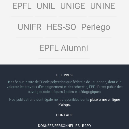
EPFL
UNIL
UNIGE
UNINE
UNIFR
HES-SO
Perlego
EPFL Alumni
EPFL PRESS
Basée sur le site de l'Ecole polytechnique fédérale de Lausanne, dont elle
valorise les travaux d'enseignement et de recherche, EPFL Press publie des
ouvrages scientifiques fiables et pédagogiques.
Nos publications sont également disponibles sur la
plateforme en ligne
Perlego
.
CONTACT
DONNÉES PERSONNELLES - RGPD