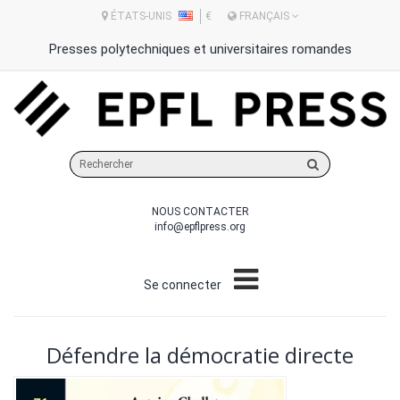
ÉTATS-UNIS
€
FRANÇAIS
Presses polytechniques et universitaires romandes
Rechercher
sur
le
NOUS CONTACTER
site
info@epflpress.org
Se connecter
Défendre la démocratie directe