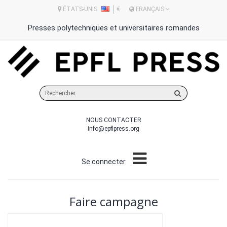
ÉTATS-UNIS
€
FRANÇAIS
Presses polytechniques et universitaires romandes
Rechercher
sur
le
NOUS CONTACTER
site
info@epflpress.org
Se connecter
Faire campagne