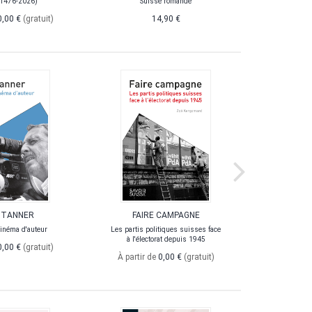
(1476-2026)
Suisse romande
0,00 €
(gratuit)
14,90 €
 TANNER
FAIRE CAMPAGNE
LA FILL
inéma d'auteur
Les partis politiques suisses face
à l'électorat depuis 1945
0,00 €
(gratuit)
À partir de
0,00 €
(gratuit)