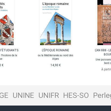
D'ÉTUDIANTS
L'ÉPOQUE ROMAINE
L'AN 888 -
BOU
l'histoire de la
ou la Méditerranée au nord des
se
Alpes
Une puissanc
bord 
0 €
14,90 €
À parti
GE
UNINE
UNIFR
HES-SO
Perle