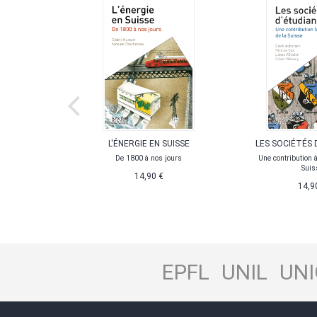
OLITIQUES
L'ÉNERGIE EN SUISSE
LES SOCIÉTÉS 
ÈCLE
De 1800 à nos jours
Une contribution à 
Suis
 l’origine de
14,90 €
derne
14,9
,90 €
EPFL
UNIL
UNI