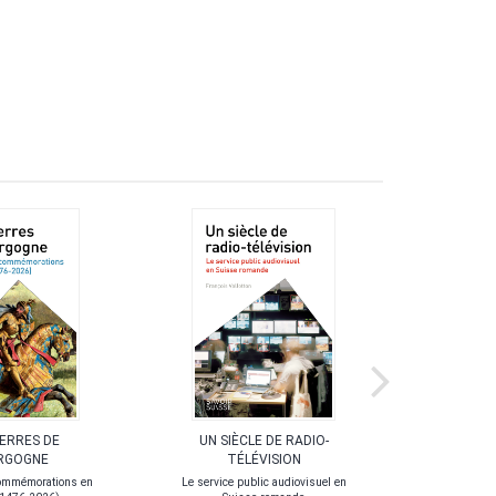
UERRES DE
UN SIÈCLE DE RADIO-
LA POL
RGOGNE
TÉLÉVISION
ommémorations en
Le service public audiovisuel en