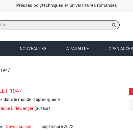
Presses polytechniques et universitaires romandes
Rechercher
sur
le
site
NOUVEAUTES
A PARAITRE
OPEN ACCE
 1947
LLET 1947
se dans le monde d'après-guerre
nique Dirlewanger
(auteur)
on :
Savoir suisse
septembre 2022