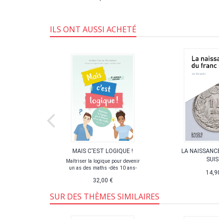
ILS ONT AUSSI ACHETÉ
MAIT LES
MAIS C'EST LOGIQUE !
LA NAISSANC
S
SUIS
Maîtriser la logique pour devenir
un as des maths -dès 10 ans-
14,9
32,00 €
SUR DES THÈMES SIMILAIRES