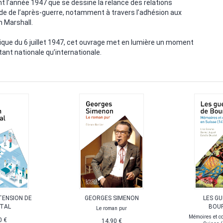
t l’année 1947 que se dessine la relance des relations
nde de l’après-guerre, notamment à travers l’adhésion aux
 Marshall.
ique du 6 juillet 1947, cet ouvrage met en lumière un moment
tant nationale qu’internationale.
TENSION DE
GEORGES SIMENON
LES G
ITAL
BOU
Le roman pur
Mémoires et c
0 €
14,90 €