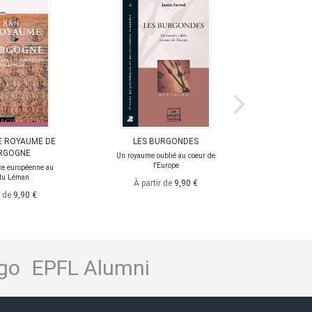
 LE ROYAUME DE
LES BURGONDES
LES PENS
RGOGNE
DU 
Un royaume oublié au coeur de
l'Europe
e européenne au
Les combats 
du Léman
la S
À partir de
9,90 €
r de
9,90 €
À pa
go
EPFL Alumni