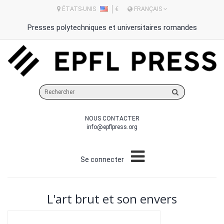
ÉTATS-UNIS
€
FRANÇAIS
Presses polytechniques et universitaires romandes
Rechercher
sur
le
NOUS CONTACTER
site
info@epflpress.org
Se connecter
L'art brut et son envers