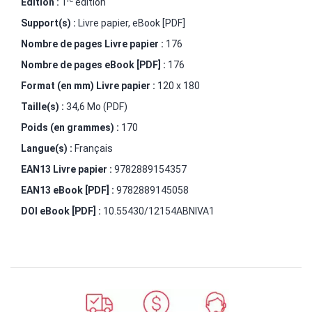
Édition :
1
édition
Support(s) :
Livre papier, eBook [PDF]
Nombre de pages
Livre papier
:
176
Nombre de pages
eBook [PDF]
:
176
Format (en mm)
Livre papier
:
120 x 180
Taille(s) :
34,6 Mo (PDF)
Poids (en grammes) :
170
Langue(s) :
Français
EAN13 Livre papier :
9782889154357
EAN13 eBook [PDF] :
9782889145058
DOI eBook [PDF] :
10.55430/12154ABNIVA1