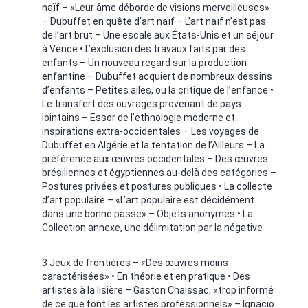
naïf – «Leur âme déborde de visions merveilleuses»
– Dubuffet en quête d’art naïf – L’art naïf n’est pas
de l’art brut – Une escale aux États-Unis et un séjour
à Vence • L’exclusion des travaux faits par des
enfants – Un nouveau regard sur la production
enfantine – Dubuffet acquiert de nombreux dessins
d’enfants – Petites ailes, ou la critique de l’enfance •
Le transfert des ouvrages provenant de pays
lointains – Essor de l’ethnologie moderne et
inspirations extra-occidentales – Les voyages de
Dubuffet en Algérie et la tentation de l’Ailleurs – La
préférence aux œuvres occidentales – Des œuvres
brésiliennes et égyptiennes au-delà des catégories –
Postures privées et postures publiques • La collecte
d’art populaire – «L’art populaire est décidément
dans une bonne passe» – Objets anonymes • La
Collection annexe, une délimitation par la négative
3 Jeux de frontières – «Des œuvres moins
caractérisées» • En théorie et en pratique • Des
artistes à la lisière – Gaston Chaissac, «trop informé
de ce que font les artistes professionnels» – Ignacio