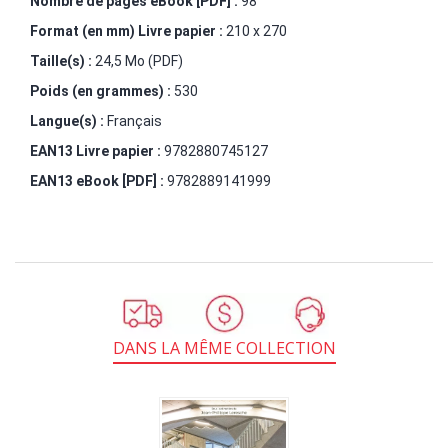
Nombre de pages
eBook [PDF]
:
98
Format (en mm)
Livre papier
:
210 x 270
Taille(s) :
24,5 Mo (PDF)
Poids (en grammes) :
530
Langue(s) :
Français
EAN13 Livre papier :
9782880745127
EAN13 eBook [PDF] :
9782889141999
DANS LA MÊME COLLECTION