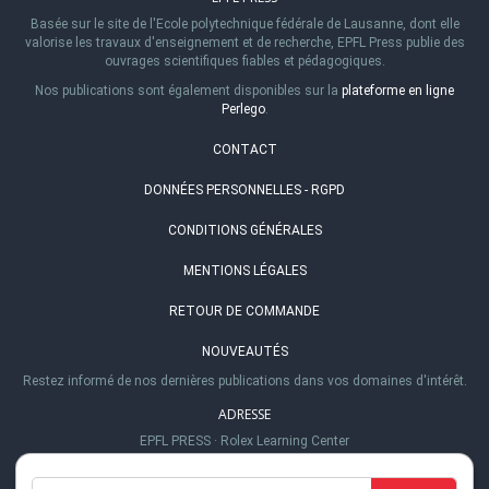
Basée sur le site de l'Ecole polytechnique fédérale de Lausanne, dont elle
valorise les travaux d'enseignement et de recherche, EPFL Press publie des
ouvrages scientifiques fiables et pédagogiques.
Nos publications sont également disponibles sur la
plateforme en ligne
Perlego
.
CONTACT
DONNÉES PERSONNELLES - RGPD
CONDITIONS GÉNÉRALES
MENTIONS LÉGALES
RETOUR DE COMMANDE
NOUVEAUTÉS
Restez informé de nos dernières publications dans vos domaines d'intérêt.
ADRESSE
EPFL PRESS
·
Rolex Learning Center
Station 20
·
1015 Lausanne, Suisse
TÉL.