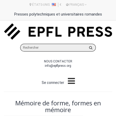
ÉTATS-UNIS
€
FRANÇAIS
Presses polytechniques et universitaires romandes
Rechercher
sur
le
NOUS CONTACTER
site
info@epflpress.org
Se connecter
Mémoire de forme, formes en
mémoire