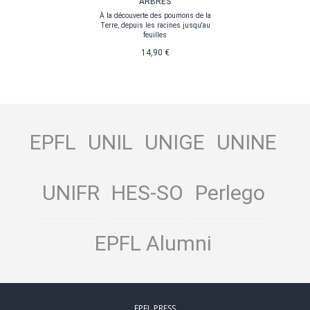
ARBRES
À la découverte des poumons de la
Terre, depuis les racines jusqu'au
feuilles
14,90 €
EPFL
UNIL
UNIGE
UNINE
UNIFR
HES-SO
Perlego
EPFL Alumni
EPFL PRESS