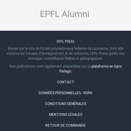
EPFL Alumni
EPFL PRESS
Basée sur le site de l'Ecole polytechnique fédérale de Lausanne, dont elle
valorise les travaux d'enseignement et de recherche, EPFL Press publie des
ouvrages scientifiques fiables et pédagogiques.
Nos publications sont également disponibles sur la
plateforme en ligne
Perlego
.
CONTACT
DONNÉES PERSONNELLES - RGPD
CONDITIONS GÉNÉRALES
MENTIONS LÉGALES
RETOUR DE COMMANDE