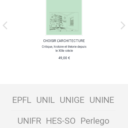
CHOISIR L'ARCHITECTURE
Critique, histoire et théorie depuis
le XIXe siècle
49,00 €
EPFL
UNIL
UNIGE
UNINE
UNIFR
HES-SO
Perlego