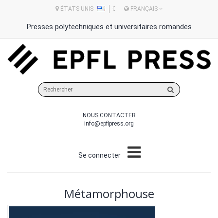
ÉTATS-UNIS
€
FRANÇAIS
Presses polytechniques et universitaires romandes
Rechercher
sur
le
NOUS CONTACTER
site
info@epflpress.org
Se connecter
Métamorphouse