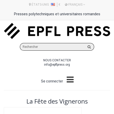
ÉTATS-UNIS
€
FRANÇAIS
Presses polytechniques et universitaires romandes
Rechercher
sur
le
NOUS CONTACTER
site
info@epflpress.org
Se connecter
La Fête des Vignerons