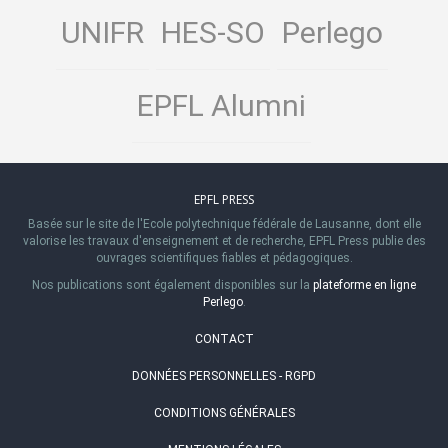
UNIFR
HES-SO
Perlego
EPFL Alumni
EPFL PRESS
Basée sur le site de l'Ecole polytechnique fédérale de Lausanne, dont elle
valorise les travaux d'enseignement et de recherche, EPFL Press publie des
ouvrages scientifiques fiables et pédagogiques.
Nos publications sont également disponibles sur la
plateforme en ligne
Perlego
.
CONTACT
DONNÉES PERSONNELLES - RGPD
CONDITIONS GÉNÉRALES