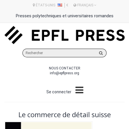
ÉTATS-UNIS
€
FRANÇAIS
Presses polytechniques et universitaires romandes
Rechercher
sur
le
NOUS CONTACTER
site
info@epflpress.org
Se connecter
Le commerce de détail suisse