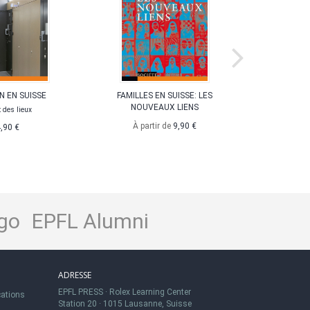
N EN SUISSE
FAMILLES EN SUISSE: LES
LA STRUC
NOUVEAUX LIENS
L
t des lieux
Radiogra
À partir de
9,90 €
,90 €
À pa
go
EPFL Alumni
ADRESSE
EPFL PRESS
·
Rolex Learning Center
cations
Station 20
·
1015 Lausanne, Suisse