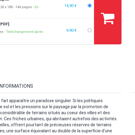
14,90 €
20 x 180
144 pages
En
[PDF]
9,90 €
ges
Téléchargement après
INFORMATIONS
ait apparaître un paradoxe singulier. Si les politiques
 sol et les pressions sur le paysage par la promotion de
 considérable de terrains situés au coeur des villes et des
Ces friches urbaines, qui abritaient autrefois des activités
turelles, offrent pourtant de précieuses réserves de terrains
s, une surface équivalant au double de la superficie d'une