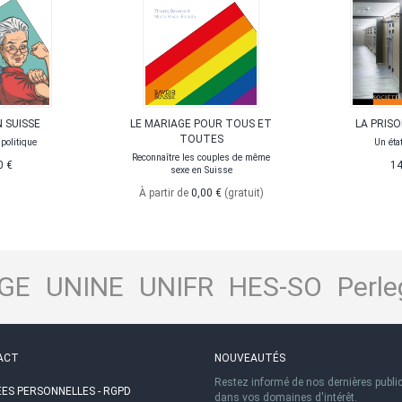
N SUISSE
LE MARIAGE POUR TOUS ET
LA PRISO
TOUTES
politique
Un éta
Reconnaître les couples de même
0 €
14
sexe en Suisse
À partir de
0,00 €
(gratuit)
GE
UNINE
UNIFR
HES-SO
Perle
ACT
NOUVEAUTÉS
Restez informé de nos dernières publi
ES PERSONNELLES - RGPD
dans vos domaines d'intérêt.