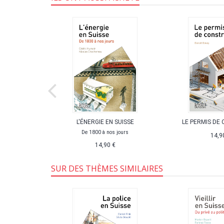
ÉCHAUFFE
L'ÉNERGIE EN SUISSE
LE PERMIS DE
changement
De 1800 à nos jours
14,9
e
14,90 €
SUR DES THÈMES SIMILAIRES