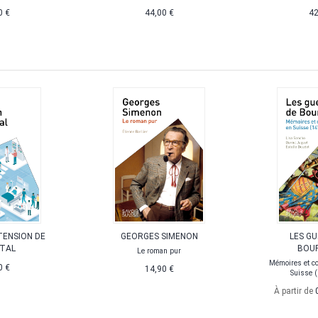
0 €
44,00 €
42
TENSION DE
GEORGES SIMENON
LES G
ITAL
BOU
Le roman pur
Mémoires et c
0 €
14,90 €
Suisse 
À partir de