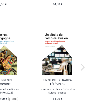
Cinq projet
,50 €
44,00 €
canto
UERRES DE
UN SIÈCLE DE RADIO-
LA POL
RGOGNE
TÉLÉVISION
ommémorations en
Le service public audiovisuel en
(1476-2026)
Suisse romande
0,00 €
(gratuit)
14,90 €