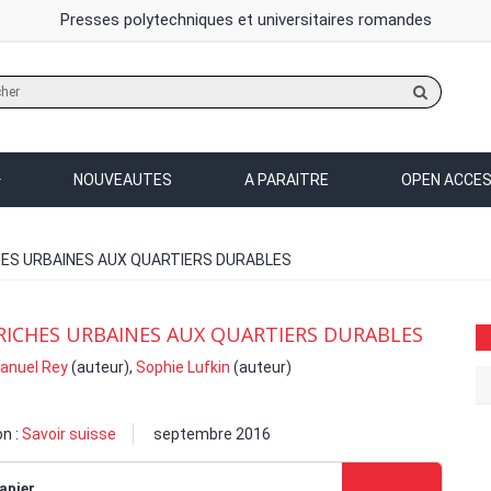
Presses polytechniques et universitaires romandes
Rechercher
sur
le
site
NOUVEAUTES
A PARAITRE
OPEN ACCE
HES URBAINES AUX QUARTIERS DURABLES
RICHES URBAINES AUX QUARTIERS DURABLES
nuel Rey
(auteur),
Sophie Lufkin
(auteur)
on :
Savoir suisse
septembre 2016
apier