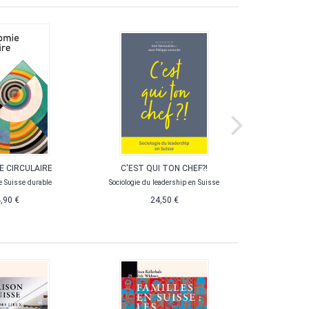
E CIRCULAIRE
C'EST QUI TON CHEF?!
LA SUIS
e Suisse durable
Sociologie du leadership en Suisse
Effet de 
,90 €
24,50 €