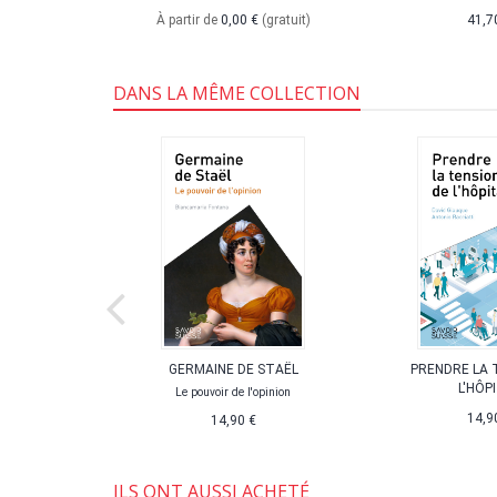
Bibliothèque
À partir de
0,00 €
(gratuit)
41,7
Valais
DANS LA MÊME COLLECTION
 SUISSE
GERMAINE DE STAËL
PRENDRE LA 
L'HÔP
Le pouvoir de l'opinion
14,9
14,90 €
ILS ONT AUSSI ACHETÉ