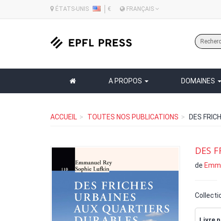
ÉTATS-UNIS
€
FRANÇAIS
A PROPOS
DOMAINES
ACCUEIL
TOUTES NOS PUBLICATIONS
DES FRIC
DES F
de
Emma
Collecti
Livre p