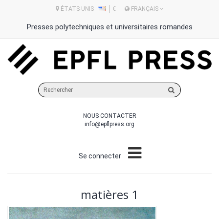
ÉTATS-UNIS
€
FRANÇAIS
Presses polytechniques et universitaires romandes
Rechercher
sur
le
NOUS CONTACTER
site
info@epflpress.org
Se connecter
matières 1