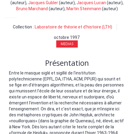
(auteur),
Jacques Gubler
(auteur),
Jacques Lucan
(auteur),
Bruno Marchand
(auteur),
Martin Steinmann
(auteur)
Collection :
Laboratoire de théorie et d'histoire (LTH)
octobre 1997
MEDIAS
Présentation
Entre le masque siglé et sigillé de l’institution
polytechnicienne (EPFL, DA, ITHA, ACM, PPUR) qui sourit et
se fige en d’étranges algorithmes, et la peau des personnes
qui munissent l’école de leur ossature et de leur énergie, il
existe un espace de liberté, nerveux et sudoripare, d’où
émergent l’invention et la recherche nécessaires à allumer
l’enseignement. On dira, et c’est exact, que je m’inspire ici
des métaphores cryptiques de John Hejduk, architecte
«nouillorquais» (dans la graphie de Queneau), né, élevé, actif
à New York. Dès lors autant citer le texte complet de la
«formule de Hejduk», prononcée durant l’hiver 1963-1964.