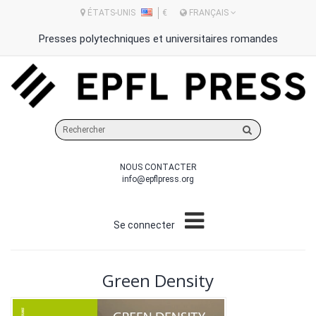
ÉTATS-UNIS
€
FRANÇAIS
Presses polytechniques et universitaires romandes
Rechercher
sur
le
NOUS CONTACTER
site
info@epflpress.org
Se connecter
Green Density