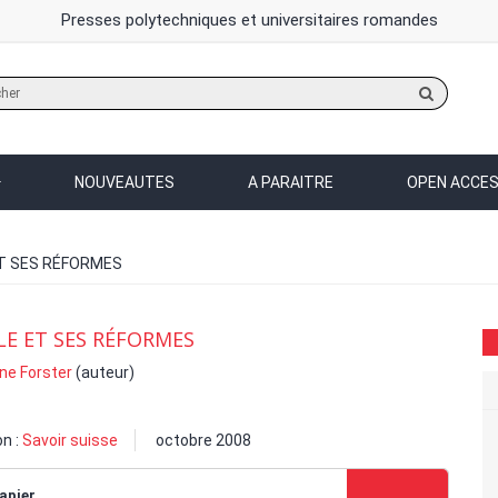
Presses polytechniques et universitaires romandes
Rechercher
sur
le
site
NOUVEAUTES
A PARAITRE
OPEN ACCE
ET SES RÉFORMES
LE ET SES RÉFORMES
ne Forster
(auteur)
on :
Savoir suisse
octobre 2008
apier