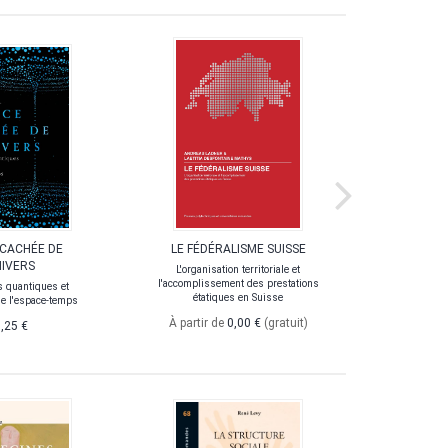
 CACHÉE DE
LE FÉDÉRALISME SUISSE
FILLES E
NIVERS
LA 
L'organisation territoriale et
l'accomplissement des prestations
 quantiques et
Les dé
étatiques en Suisse
e l'espace-temps
À partir de
0,00 €
(gratuit)
,25 €