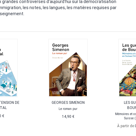
ux grandes controverses d'aujourd'hui sur la démocratisation
immigration, les notes, les langues, les matières requises par
enseignement.
TENSION DE
GEORGES SIMENON
LES G
ITAL
BOU
Le roman pur
Mémoires et c
0 €
14,90 €
Suisse 
À partir de