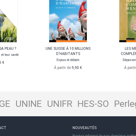
SA PEAU ?
UNE SUISSE À 10 MILLIONS
LES M
D'HABITANTS
COMPLÉ
et leur santé
Enjeux et débats
Dépasser 
0 €
À partir de
9,90 €
À parti
GE
UNINE
UNIFR
HES-SO
Perle
ACT
NOUVEAUTÉS