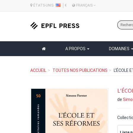
ÉTATS-UNIS
€
FRANÇAIS
A PROPOS
DOMAINES
ACCUEIL
TOUTES NOS PUBLICATIONS
L'ÉCOLE 
L'ÉCO
de
Simo
Collecti
Livre p