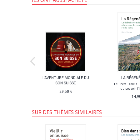
ILS ONT AUSSI ACHETÉ
NS FACE À
L'AVENTURE MONDIALE DU
LA RÉGÉN
TION
SON SUISSE
Le libéralisme sui
du pouvoir (
égalité
29,50 €
14,9
SUR DES THÈMES SIMILAIRES