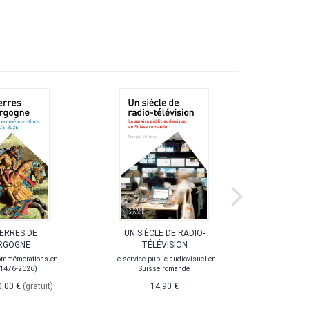
UERRES DE
UN SIÈCLE DE RADIO-
LA POL
RGOGNE
TÉLÉVISION
ommémorations en
Le service public audiovisuel en
(1476-2026)
Suisse romande
0,00 €
(gratuit)
14,90 €