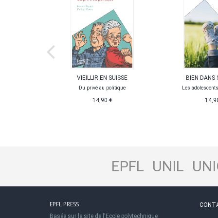
RNATIONAL
VIEILLIR EN SUISSE
BIEN DANS 
-ROUGE
Du privé au politique
Les adolescents 
re dans le
14,90 €
14,9
 mondial
,90 €
EPFL
UNIL
UNI
EPFL PRESS
CONT
Basée sur le site de l'Ecole polytechnique