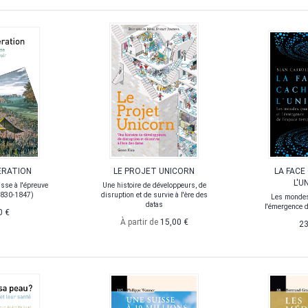
ÉRATION
LE PROJET UNICORN
LA FACE
L'U
sse à l'épreuve
Une histoire de développeurs, de
1830-1847)
disruption et de survie à l'ère des
Les mondes
datas
l'émergence d
0 €
À partir de
15,00 €
23