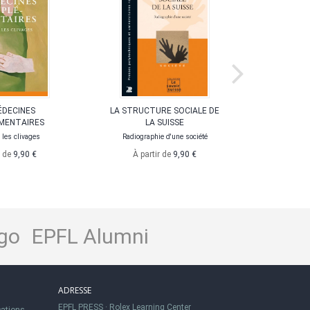
ÉDECINES
LA STRUCTURE SOCIALE DE
LE COMIT
MENTAIRES
LA SUISSE
DE LA
les clivages
Radiographie d'une société
L'action 
nouveau
r de
9,90 €
À partir de
9,90 €
À pa
go
EPFL Alumni
ADRESSE
EPFL PRESS
·
Rolex Learning Center