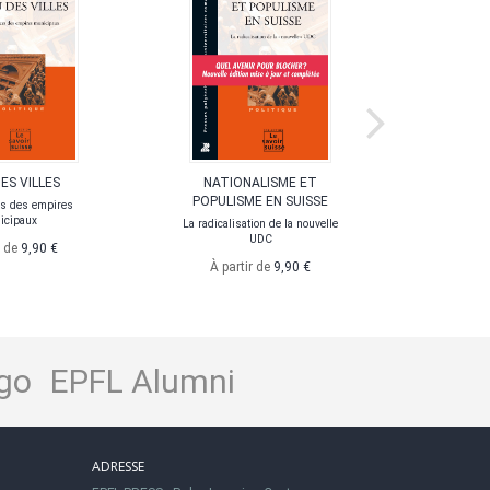
DES VILLES
NATIONALISME ET
LE FÉDÉ
POPULISME EN SUISSE
s des empires
Les réform
icipaux
r
La radicalisation de la nouvelle
UDC
r de
9,90 €
À pa
À partir de
9,90 €
go
EPFL Alumni
ADRESSE