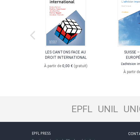
E SUISSE
LES CANTONS FACE AU
SUISSE –
DROIT INTERNATIONAL
EUROP
ées. Ce qui
re
L'adhésion i
À partir de
0,00 €
(gratuit)
,90 €
À partir d
EPFL
UNIL
UNI
EPFL PRESS
CONT