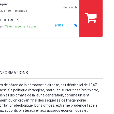
apier
Indisponible
20 x 180
136 pages
[PDF + ePub]
9,90 €
ges
Téléchargement après
INFORMATIONS
rs de bâton de la démocratie directe, est décrite ici de 1947
est. Sa politique étrangère, marquée surtout par Petitpierre,
torien et diplomate de la jeune génération, comme un lent
ement qu'on croyait final des séquelles de l'hégémonie
frontation idéologique, bons offices, extrême prudence face à
aux accords bilatéraux et aux accords économiques et