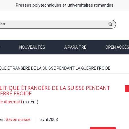
Presses polytechniques et universitaires romandes
Rechercher
sur
le
site
NOUVEAUTES
A PARAITRE
OPEN ACCE
IQUE ÉTRANGÈRE DE LA SUISSE PENDANT LA GUERRE FROIDE
LITIQUE ÉTRANGÈRE DE LA SUISSE PENDANT
ERRE FROIDE
de Altermatt
(auteur)
on :
Savoir suisse
avril 2003