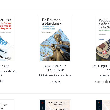
T 1947
DE ROUSSEAU À
POLITIQUE 
STAROBINSKI
LA 
 monde d'après-
re
Littérature et identité suisse
après la 
0 €
14,90 €
À partir de