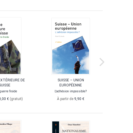
EXTÉRIEURE DE
SUISSE – UNION
LA CRI
SUISSE
EUROPÉENNE
L'oligarchie 
la
guerre froide
L'adhésion impossible?
0,00 €
(gratuit)
À partir de
9,90 €