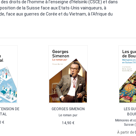
es droits de l'homme à l'enseigne d'Helsinki (CSCE) et dans
a position de la Suisse face aux Etats-Unis vainqueurs, à
e, face aux guerres de Corée et du Vietnam, à l'Afrique du
TENSION DE
GEORGES SIMENON
LES G
ITAL
BOU
Le roman pur
Mémoires et c
0 €
14,90 €
Suisse 
À partir de