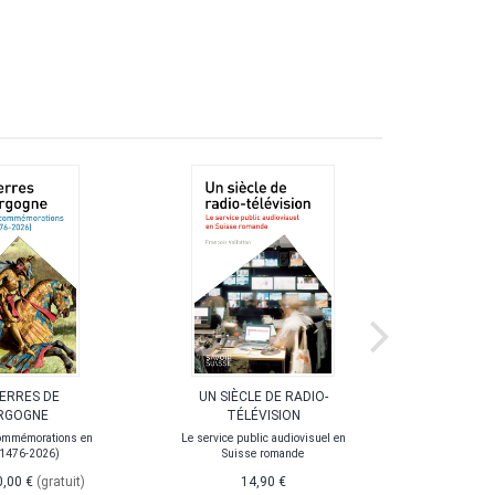
UERRES DE
UN SIÈCLE DE RADIO-
LA POL
RGOGNE
TÉLÉVISION
ommémorations en
Le service public audiovisuel en
(1476-2026)
Suisse romande
0,00 €
(gratuit)
14,90 €