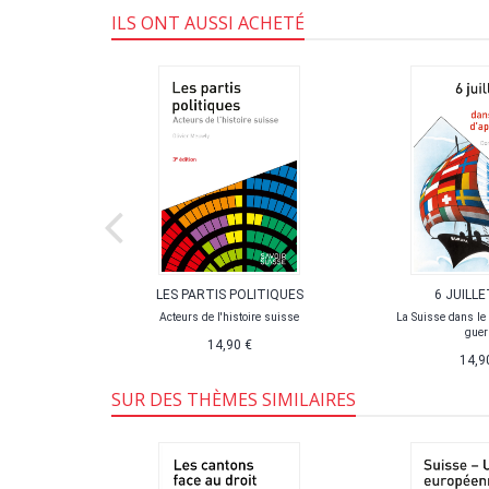
ILS ONT AUSSI ACHETÉ
MANENTE
LES PARTIS POLITIQUES
6 JUILLE
 et l'échec de
Acteurs de l'histoire suisse
La Suisse dans le
tie
guer
14,90 €
14,9
SUR DES THÈMES SIMILAIRES