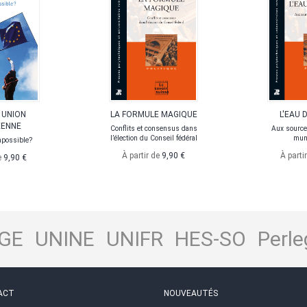
 UNION
LA FORMULE MAGIQUE
L'EAU 
ÉENNE
Conflits et consensus dans
Aux source
l’élection du Conseil fédéral
mun
mpossible?
À partir de
9,90 €
À parti
e
9,90 €
GE
UNINE
UNIFR
HES-SO
Perle
ACT
NOUVEAUTÉS