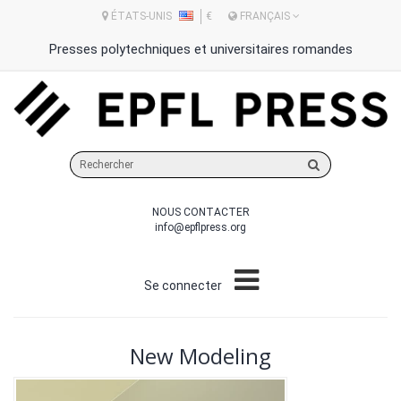
ÉTATS-UNIS
€
FRANÇAIS
Presses polytechniques et universitaires romandes
Rechercher
sur
le
NOUS CONTACTER
site
info@epflpress.org
Se connecter
New Modeling