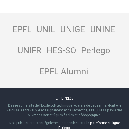
EPFL
UNIL
UNIGE
UNINE
UNIFR
HES-SO
Perlego
EPFL Alumni
EPFL PRESS
Basée sur le site de l'Ecole polytechnique fédérale de Lausanne, dont elle
valorise les travaux d'enseignement et de recherche, EPFL Press publie des
ouvrages scientifiques fiables et pédagogiques.
Nos publications sont également disponibles sur la
plateforme en ligne
Perlego
.