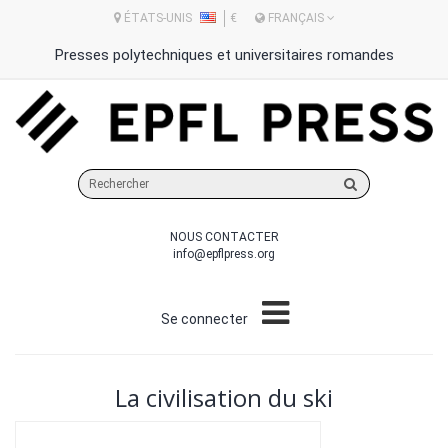
ÉTATS-UNIS
€
FRANÇAIS
Presses polytechniques et universitaires romandes
Rechercher
sur
le
NOUS CONTACTER
site
info@epflpress.org
Se connecter
La civilisation du ski