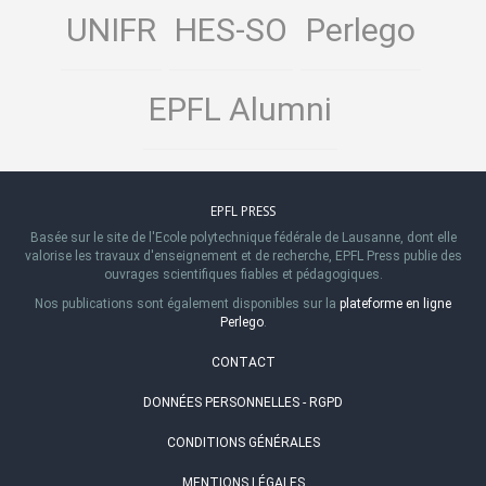
UNIFR
HES-SO
Perlego
EPFL Alumni
EPFL PRESS
Basée sur le site de l'Ecole polytechnique fédérale de Lausanne, dont elle
valorise les travaux d'enseignement et de recherche, EPFL Press publie des
ouvrages scientifiques fiables et pédagogiques.
Nos publications sont également disponibles sur la
plateforme en ligne
Perlego
.
CONTACT
DONNÉES PERSONNELLES - RGPD
CONDITIONS GÉNÉRALES
MENTIONS LÉGALES