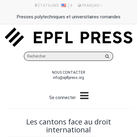
ÉTATS-UNIS
€
FRANÇAIS
Presses polytechniques et universitaires romandes
Rechercher
sur
le
NOUS CONTACTER
site
info@epflpress.org
Se connecter
Les cantons face au droit
international