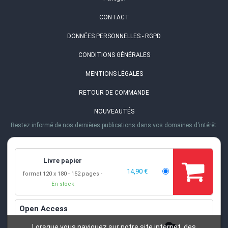
CONTACT
DONNÉES PERSONNELLES - RGPD
CONDITIONS GÉNÉRALES
MENTIONS LÉGALES
RETOUR DE COMMANDE
NOUVEAUTÉS
Restez informé de nos dernières publications dans vos domaines d'intérêt.
ADRESSE
EPFL PRESS
·
Rolex Learning Center
Livre papier
Station 20
·
1015 Lausanne, Suisse
14,90 €
TÉL.
format 120 x 180
152 pages
En stock
+41 (0)21 693 21 30
EMAIL
Open Access
info@epflpress.org
HEURES D'OUVERTURE
Lorsque vous naviguez sur notre site internet, des