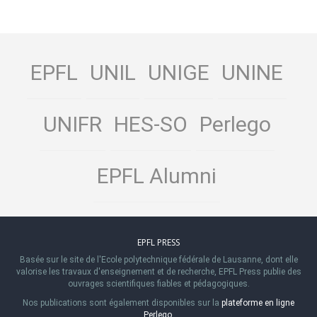
EPFL
UNIL
UNIGE
UNINE
UNIFR
HES-SO
Perlego
EPFL Alumni
EPFL PRESS
Basée sur le site de l'Ecole polytechnique fédérale de Lausanne, dont elle
valorise les travaux d'enseignement et de recherche, EPFL Press publie des
ouvrages scientifiques fiables et pédagogiques.
Nos publications sont également disponibles sur la
plateforme en ligne
Perlego
.