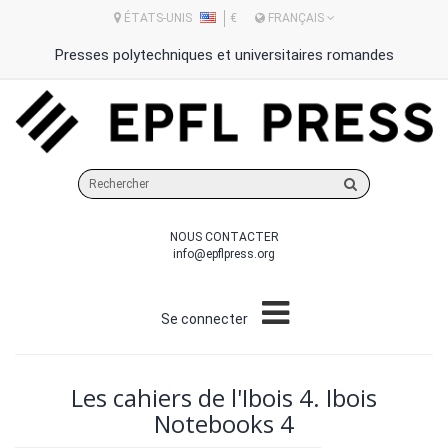
ÉTATS-UNIS
€
FRANÇAIS
Presses polytechniques et universitaires romandes
Rechercher
sur
le
NOUS CONTACTER
site
info@epflpress.org
Se connecter
Les cahiers de l'Ibois 4. Ibois
Notebooks 4