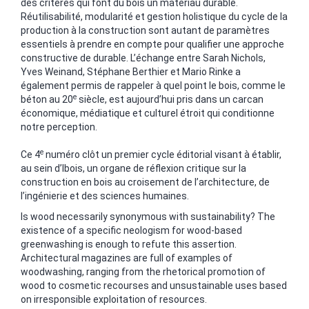
des critères qui font du bois un matériau durable.
Réutilisabilité, modularité et gestion holistique du cycle de la
production à la construction sont autant de paramètres
essentiels à prendre en compte pour qualifier une approche
constructive de durable. L’échange entre Sarah Nichols,
Yves Weinand, Stéphane Berthier et Mario Rinke a
également permis de rappeler à quel point le bois, comme le
e
béton au 20
siècle, est aujourd’hui pris dans un carcan
économique, médiatique et culturel étroit qui conditionne
notre perception.
e
Ce 4
numéro clôt un premier cycle éditorial visant à établir,
au sein d’Ibois, un organe de réflexion critique sur la
construction en bois au croisement de l’architecture, de
l’ingénierie et des sciences humaines.
Is wood necessarily synonymous with sustainability? The
existence of a specific neologism for wood-based
greenwashing is enough to refute this assertion.
Architectural magazines are full of examples of
woodwashing, ranging from the rhetorical promotion of
wood to cosmetic recourses and unsustainable uses based
on irresponsible exploitation of resources.