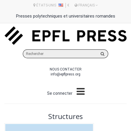
ÉTATS-UNIS
€
FRANÇAIS
Presses polytechniques et universitaires romandes
Rechercher
sur
le
NOUS CONTACTER
site
info@epflpress.org
Se connecter
Structures