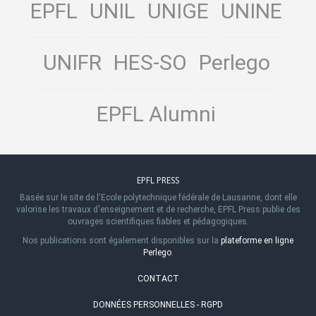
EPFL
UNIL
UNIGE
UNINE
UNIFR
HES-SO
Perlego
EPFL Alumni
EPFL PRESS
Basée sur le site de l'Ecole polytechnique fédérale de Lausanne, dont elle
valorise les travaux d'enseignement et de recherche, EPFL Press publie des
ouvrages scientifiques fiables et pédagogiques.
Nos publications sont également disponibles sur la
plateforme en ligne
Perlego
.
CONTACT
DONNÉES PERSONNELLES - RGPD