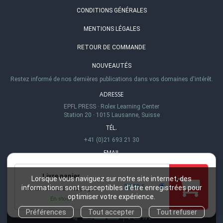
CONDITIONS GÉNÉRALES
MENTIONS LÉGALES
RETOUR DE COMMANDE
NOUVEAUTÉS
Restez informé de nos dernières publications dans vos domaines d'intérêt.
ADRESSE
EPFL PRESS
·
Rolex Learning Center
Station 20
·
1015 Lausanne, Suisse
TÉL.
+41 (0)21 693 21 30
EMAIL
info@epflpress.org
Livre papier
HEURES D'OUVERTURE
Lorsque vous naviguez sur notre site internet, des
25,50 €
informations sont susceptibles d'être enregistrées pour
format 155 x 240
432 pages
Lu-Ve 8h00 - 17h00
optimiser votre expérience.
En stock
Préférences
Tout accepter
Tout refuser