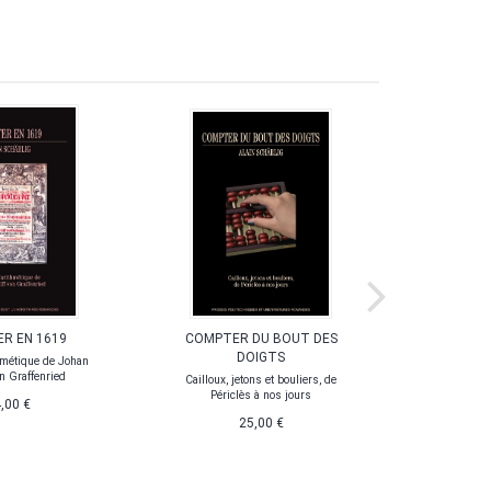
R EN 1619
COMPTER DU BOUT DES
COMPT
DOIGTS
thmétique de Johan
on Graffenried
Cailloux, jetons et bouliers, de
Tables à c
Périclès à nos jours
compte 
,00 €
25,00 €