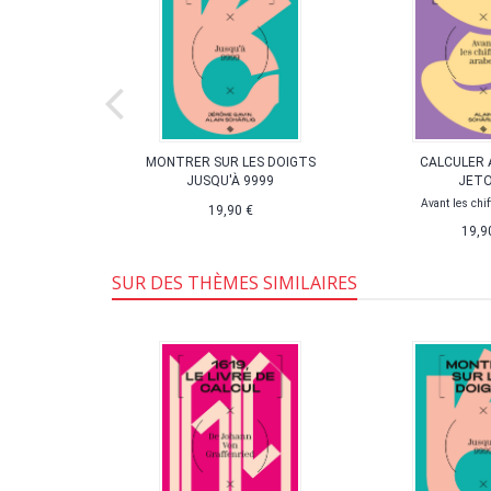
MPTE ET
MONTRER SUR LES DOIGTS
CALCULER 
S
JUSQU'À 9999
JET
ns papier
Avant les chif
19,90 €
19,9
SUR DES THÈMES SIMILAIRES