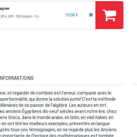
apier
19,90 €
30 x 180
336 pages
En
INFORMATIONS
uve, et regarder de combien est l’erreur; comparer avec le
portionnalité, qui donne la solution juste! C’est la méthode
llénaires de se passer de l’algèbre. Les auteurs en ont
z les anciens Égyptiens dix-neuf siècles avant notre ère, chez
ens Grecs, dans le monde arabe, en latin, en vieil italien, en
 Ils en ont tiré les meilleurs exemples, présentés en langue
 Après tous ces témoignages, on ne regarde plus les Anciens
n importante de l’histoire des mathématiques est tombée