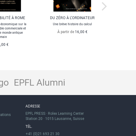
BILITÉ À ROME
DU ZÉRO À L'ORDINATEUR
COMPT
e économique sur la
Une brève histoire du calcul
le commerciale et
Tables à c
À partir de
16,00 €
le monde antique
compte 
omain
,00 €
go
EPFL Alumni
ADRESSE
EPFL PRESS
·
Rolex Learning Center
cations
Station 20
·
1015 Lausanne, Suisse
TÉL.
+41 (0)21 693 21 30