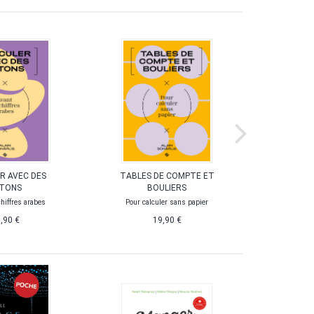
R AVEC DES
TABLES DE COMPTE ET
DU ZÉR
TONS
BOULIERS
L'introducti
chiffres arabes
Pour calculer sans papier
,90 €
19,90 €