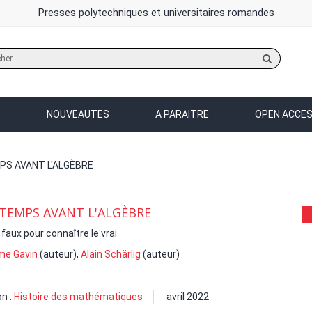
Presses polytechniques et universitaires romandes
Rechercher
sur
le
site
NOUVEAUTES
A PARAITRE
OPEN ACCE
S AVANT L'ALGÈBRE
TEMPS AVANT L'ALGÈBRE
 faux pour connaître le vrai
me Gavin
(auteur),
Alain Schärlig
(auteur)
on :
Histoire des mathématiques
avril 2022