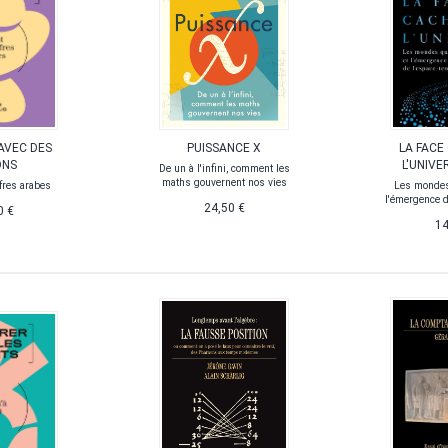
AVEC DES
PUISSANCE X
LA FACE
ONS
L'UNIVE
De un à l'infini, comment les
maths gouvernent nos vies
fres arabes
Les mondes
l'émergence d
24,50 €
0 €
14