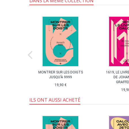
DANS LA MÊME COLLECTION
VIRGULE
MONTRER SUR LES DOIGTS
1619, LE LIVR
JUSQU'À 9999
DE JOHA
iffres arabes
GRAFFE
e
19,90 €
19,9
ILS ONT AUSSI ACHETÉ