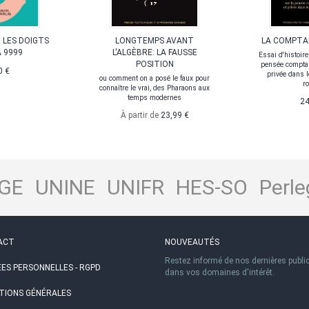
 LES DOIGTS
LONGTEMPS AVANT
LA COMPTA
 9999
L'ALGÈBRE: LA FAUSSE
Essai d'histoir
POSITION
pensée comptab
0 €
privée dans 
ou comment on a posé le faux pour
r
connaître le vrai, des Pharaons aux
temps modernes
24
À partir de
23,99 €
GE
UNINE
UNIFR
HES-SO
Perle
ACT
NOUVEAUTÉS
Restez informé de nos dernières publi
ES PERSONNELLES - RGPD
dans vos domaines d'intérêt.
TIONS GÉNÉRALES