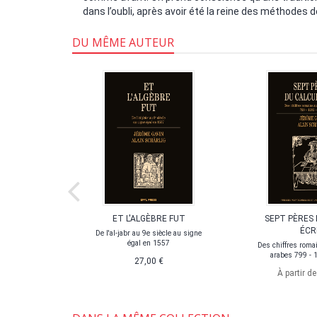
dans l’oubli, après avoir été la reine des méthodes d
DU MÊME AUTEUR
EC DES
ET L'ALGÈBRE FUT
SEPT PÈRES 
S
ÉCR
De l'al-jabr au 9e siècle au signe
égal en 1557
t tables de
Des chiffres romai
Âge à la
arabes 799 - 
27,00 €
n
À partir d