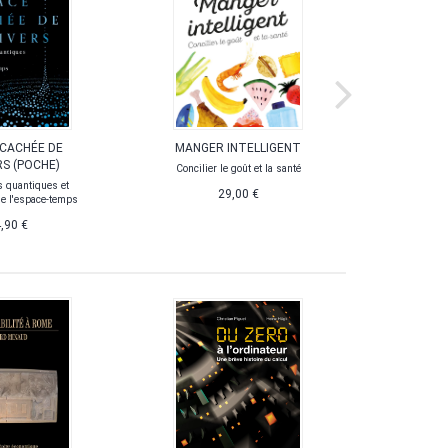
 CACHÉE DE
MANGER INTELLIGENT
TABLES
RS (POCHE)
B
Concilier le goût et la santé
 quantiques et
Pour cal
29,00 €
e l'espace-temps
,90 €