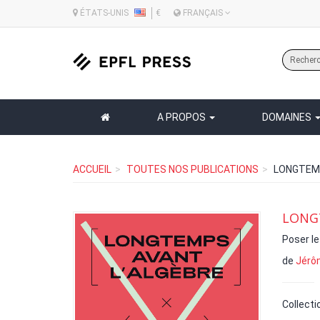
ÉTATS-UNIS
€
FRANÇAIS
A PROPOS
DOMAINES
ACCUEIL
TOUTES NOS PUBLICATIONS
LONGTEMP
LONG
Poser le
de
Jérô
Collecti