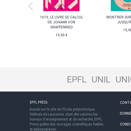
EC DES
1619, LE LIVRE DE CALCUL
MONTRER SUR
S
DE JOHANN VON
JUSQU'À
GRAFFENRIED
t tables de
19,9
Âge à la
19,90 €
n
EPFL
UNIL
UNI
EPFL PRESS
CONT
Basée sur le site de l'Ecole polytechnique
DONNÉ
fédérale de Lausanne, dont elle valorise les
travaux d'enseignement et de recherche, EPFL
Press publie des ouvrages scientifiques fiables
CONDI
et pédagogiques.