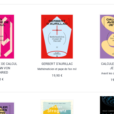
E DE CALCUL
GERBERT D'AURILLAC
CALCULE
NN VON
JE
Mathématicien et pape de l'an mil
NRIED
Avant les 
19,90 €
0 €
19