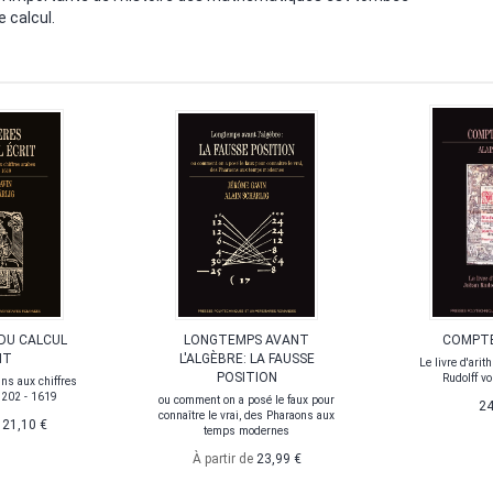
e calcul.
DU CALCUL
LONGTEMPS AVANT
COMPTE
IT
L'ALGÈBRE: LA FAUSSE
Le livre d'ari
POSITION
Rudolff v
ns aux chiffres
1202 - 1619
ou comment on a posé le faux pour
24
connaître le vrai, des Pharaons aux
e
21,10 €
temps modernes
À partir de
23,99 €