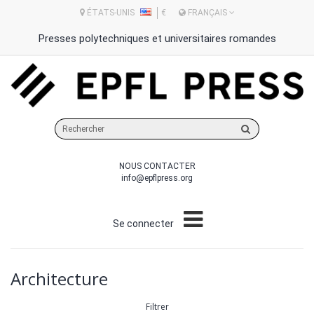
ÉTATS-UNIS
€
FRANÇAIS
Presses polytechniques et universitaires romandes
Rechercher
sur
le
NOUS CONTACTER
site
info@epflpress.org
Se connecter
Architecture
Filtrer