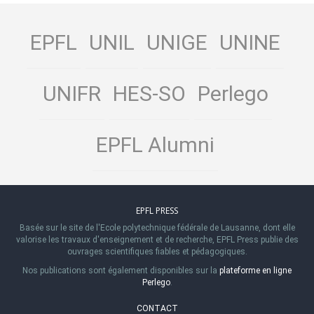
EPFL
UNIL
UNIGE
UNINE
UNIFR
HES-SO
Perlego
EPFL Alumni
EPFL PRESS
Basée sur le site de l'Ecole polytechnique fédérale de Lausanne, dont elle
valorise les travaux d'enseignement et de recherche, EPFL Press publie des
ouvrages scientifiques fiables et pédagogiques.
Nos publications sont également disponibles sur la
plateforme en ligne
Perlego
.
CONTACT