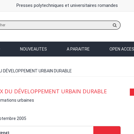
Presses polytechniques et universitaires romandes
Rechercher
sur
le
site
NOUVEAUTES
A PARAITRE
OPEN ACCE
U DÉVELOPPEMENT URBAIN DURABLE
UX DU DÉVELOPPEMENT URBAIN DURABLE
rmations urbaines
ptembre 2005
[PDF]