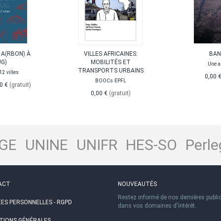
 A(RBON) À
VILLES AFRICAINES:
BAN
G)
MOBILITÉS ET
Une a
TRANSPORTS URBAINS
12 villes
0,00 
BOOCs EPFL
0 €
(gratuit)
0,00 €
(gratuit)
GE
UNINE
UNIFR
HES-SO
Perle
ACT
NOUVEAUTÉS
Restez informé de nos dernières publi
ES PERSONNELLES - RGPD
dans vos domaines d'intérêt.
TIONS GÉNÉRALES