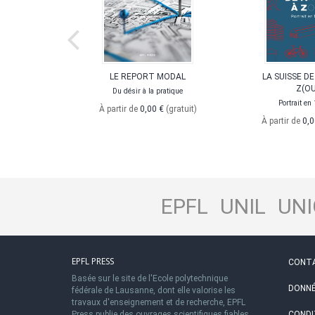
NS
LE REPORT MODAL
LA SUISSE DE
TAINS
Z(OU
Du désir à la pratique
Portrait en 
À partir de
0,00 €
(gratuit)
À partir de
0,0
EPFL
UNIL
UNI
EPFL PRESS
CONT
Basée sur le site de l'Ecole polytechnique
DONNÉ
fédérale de Lausanne, dont elle valorise les
travaux d'enseignement et de recherche, EPFL
Press publie des ouvrages scientifiques fiables
CONDI