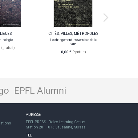
LIEUES
CITÉS, VILLES, MÉTROPOLES
H
MÉTR
nthologie
Le changement irréversible de la
ville
€
(gratuit)
0,00 €
(gratuit)
go
EPFL Alumni
ADRESSE
EPFL PRESS
·
Rolex Learning Center
cations
Station 20
·
1015 Lausanne, Suisse
TÉL.