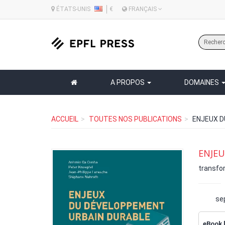
ÉTATS-UNIS
€
FRANÇAIS
A PROPOS
DOMAINES
ACCUEIL
TOUTES NOS PUBLICATIONS
ENJEUX D
ENJE
transfo
se
eBook 