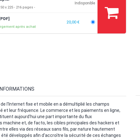
Indisponible
50 x 225
216 pages
[PDF]
20,00 €
rgement après achat
INFORMATIONS
 l'Internet fixe et mobile en a démultiplié les champs
é et leur fréquence. Le commerce et les paiements en ligne,
tituent aujourd'hui une part importante du flux
es machine et, de facto, les cibles principales des hackers et
e elles via des réseaux sans fils, par nature hautement
t été développés afin d'accroître la sécurité de ces échanges