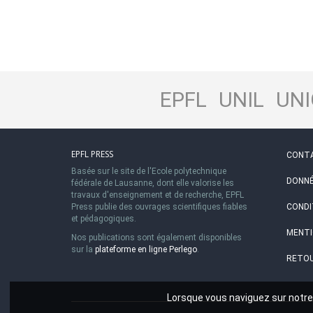
EPFL
UNIL
UNI
EPFL PRESS
CONT
Basée sur le site de l'Ecole polytechnique
DONNÉ
fédérale de Lausanne, dont elle valorise les
travaux d'enseignement et de recherche, EPFL
Press publie des ouvrages scientifiques fiables
CONDI
et pédagogiques.
MENTI
Nos publications sont également disponibles
sur la
plateforme en ligne Perlego
.
RETOU
Lorsque vous naviguez sur notre 