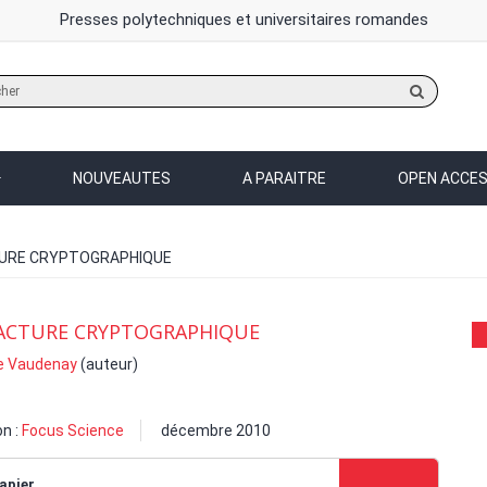
Presses polytechniques et universitaires romandes
Rechercher
sur
le
site
NOUVEAUTES
A PARAITRE
OPEN ACCE
TURE CRYPTOGRAPHIQUE
RACTURE CRYPTOGRAPHIQUE
e Vaudenay
(auteur)
on :
Focus Science
décembre 2010
apier