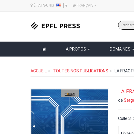
ÉTATS-UNIS
€
FRANÇAIS
A PROPOS
DOMAINES
ACCUEIL
TOUTES NOS PUBLICATIONS
LA FRAC
LA F
de
Serg
Collecti
Livre p