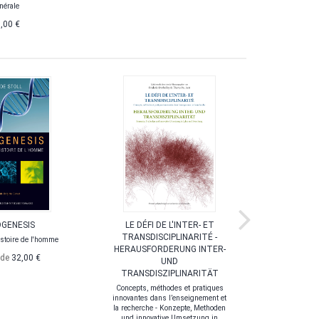
nérale
,00 €
GENESIS
LE DÉFI DE L'INTER- ET
CONCE
TRANSDISCIPLINARITÉ -
SCI
histoire de l'homme
HERAUSFORDERUNG INTER-
 de
32,00 €
UND
TRANSDISZIPLINARITÄT
Concepts, méthodes et pratiques
innovantes dans l’enseignement et
la recherche - Konzepte, Methoden
und innovative Umsetzung in