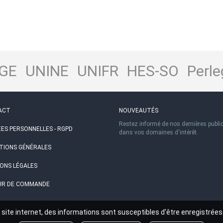
GE
UNINE
UNIFR
HES-SO
Perle
ACT
NOUVEAUTÉS
Restez informé de nos dernières publi
ES PERSONNELLES - RGPD
dans vos domaines d'intérêt.
TIONS GÉNÉRALES
ONS LÉGALES
R DE COMMANDE
site internet, des informations sont susceptibles d'être enregistrées