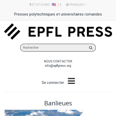
ÉTATS-UNIS
€
FRANÇAIS
Presses polytechniques et universitaires romandes
Rechercher
sur
le
NOUS CONTACTER
site
info@epflpress.org
Se connecter
Banlieues