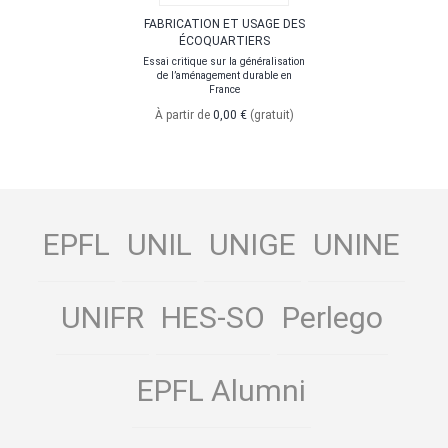
FABRICATION ET USAGE DES
ÉCOQUARTIERS
Essai critique sur la généralisation
de l’aménagement durable en
France
À partir de
0,00 €
(gratuit)
EPFL
UNIL
UNIGE
UNINE
UNIFR
HES-SO
Perlego
EPFL Alumni