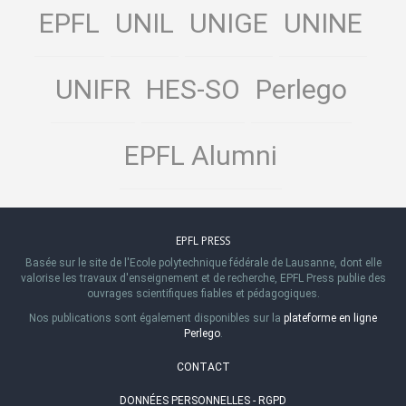
EPFL
UNIL
UNIGE
UNINE
UNIFR
HES-SO
Perlego
EPFL Alumni
EPFL PRESS
Basée sur le site de l'Ecole polytechnique fédérale de Lausanne, dont elle
valorise les travaux d'enseignement et de recherche, EPFL Press publie des
ouvrages scientifiques fiables et pédagogiques.
Nos publications sont également disponibles sur la
plateforme en ligne
Perlego
.
CONTACT
DONNÉES PERSONNELLES - RGPD