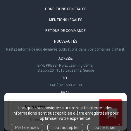
CONDITIONS GÉNÉRALES
MENTIONS LÉGALES
RETOUR DE COMMANDE
NOUVEAUTÉS
Restez informé de nos dernières publications dans vos domaines d'intérêt.
ADRESSE
EPFL PRESS
·
Rolex Learning Center
Station 20
·
1015 Lausanne, Suisse
TÉL.
+41 (0)21 693 21 30
EMAIL
info@epflpress.org
Livre papier
HEURES D'OUVERTURE
Lorsque vous naviguez sur notre site internet, des
14,90 €
informations sont susceptibles d'être enregistrées pour
format 120 x 180
128 pages
Lu-Ve 8h00 - 17h00
optimiser votre expérience.
En stock
Préférences
Tout accepter
Tout refuser