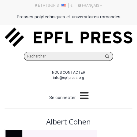
ÉTATS-UNIS
€
FRANÇAIS
Presses polytechniques et universitaires romandes
Rechercher
sur
le
NOUS CONTACTER
site
info@epflpress.org
Se connecter
Albert Cohen