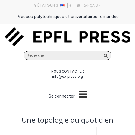
ÉTATS-UNIS
€
FRANÇAIS
Presses polytechniques et universitaires romandes
Rechercher
sur
le
NOUS CONTACTER
site
info@epflpress.org
Se connecter
Une topologie du quotidien