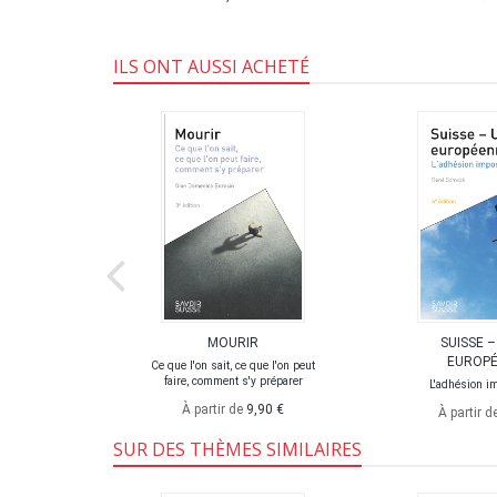
ILS ONT AUSSI ACHETÉ
SSON
MOURIR
SUISSE –
EUROP
 jeu
Ce que l'on sait, ce que l'on peut
faire, comment s'y préparer
L'adhésion i
À partir de
9,90 €
À partir d
SUR DES THÈMES SIMILAIRES