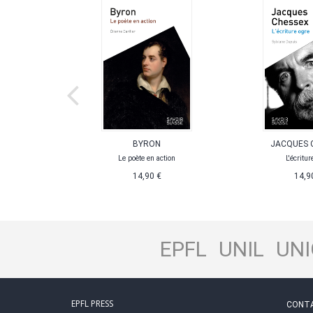
ERMET
BYRON
JACQUES 
sique
Le poète en action
L'écritur
,90 €
14,90 €
14,9
EPFL
UNIL
UNI
EPFL PRESS
CONT