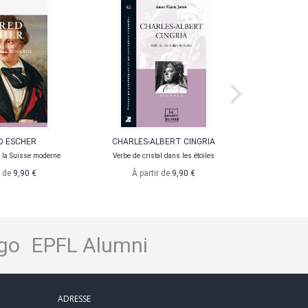
D ESCHER
CHARLES-ALBERT CINGRIA
ERNE
 la Suisse moderne
Verbe de cristal dans les étoiles
Une 
r de
9,90 €
À partir de
9,90 €
À pa
go
EPFL Alumni
ADRESSE