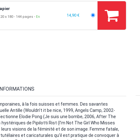
apier
14,90 €
20 x 180
144 pages
En
INFORMATIONS
emporaines, à la fois suisses et femmes. Des savantes
lle Antille (Wouldn’t it be nice, 1999, Angels Camp, 2002-
ffectionne Elodie Pong (Je suis une bombe, 2006, After The
 hystériques de Pipilotti Rist (I’m Not The Girl Who Misses
r leurs visions de la féminité et de son image. Femme fatale,
utélaires et caricaturales qu’il est pratique de convoquer à