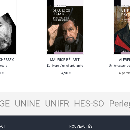
CHESSEX
MAURICE BÉJART
ALFRE
e ogre
L'univers d'un chorégraphe
Un fondateur de
0 €
14,90 €
À parti
GE
UNINE
UNIFR
HES-SO
Perle
ACT
NOUVEAUTÉS