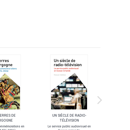
UERRES DE
UN SIÈCLE DE RADIO-
LA POL
RGOGNE
TÉLÉVISION
ommémorations en
Le service public audiovisuel en