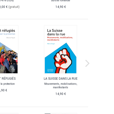
(1476-2026)
Suisse romande
0,00 €
(gratuit)
14,90 €
T RÉFUGIÉS
LA SUISSE DANS LA RUE
BEN
la protection
Mouvements, mobilisations,
La 
manifestants
,90 €
14,90 €