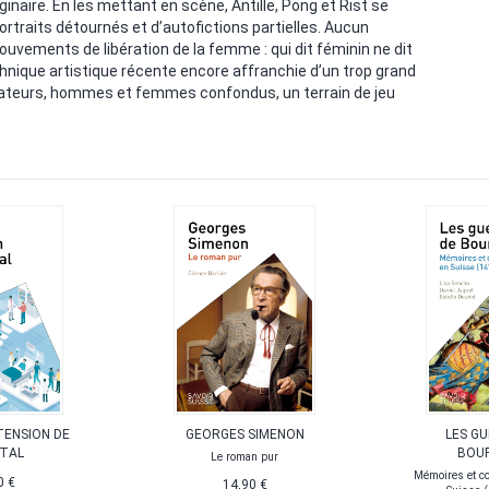
maginaire. En les mettant en scène, Antille, Pong et Rist se
rtraits détournés et d’autofictions partielles. Aucun
ouvements de libération de la femme : qui dit féminin ne dit
chnique artistique récente encore affranchie d’un trop grand
créateurs, hommes et femmes confondus, un terrain de jeu
TENSION DE
GEORGES SIMENON
LES G
ITAL
BOU
Le roman pur
Mémoires et c
0 €
14,90 €