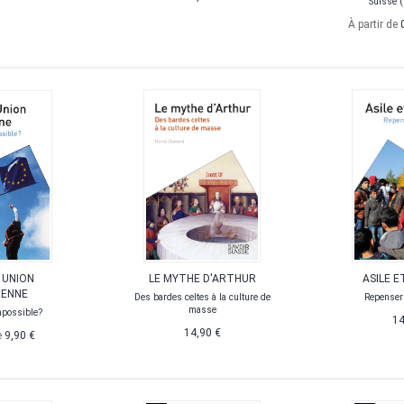
Suisse 
À partir de
 UNION
LE MYTHE D'ARTHUR
ASILE E
ÉENNE
Des bardes celtes à la culture de
Repenser 
masse
mpossible?
14
14,90 €
e
9,90 €