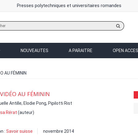
Presses polytechniques et universitaires romandes
Rechercher
sur
le
site
NOUVEAUTES
A PARAITRE
OPEN ACCE
ÉO AU FÉMININ
 VIDÉO AU FÉMININ
le Antille, Elodie Pong, Pipilotti Rist
sa Rérat
(auteur)
on :
Savoir suisse
novembre 2014