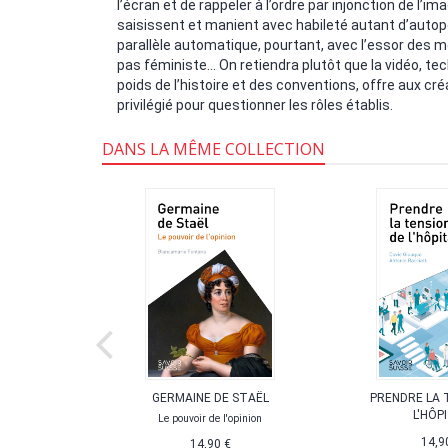
l’écran et de rappeler à l’ordre par injonction de l’i
saisissent et manient avec habileté autant d’autopo
parallèle automatique, pourtant, avec l’essor des m
pas féministe… On retiendra plutôt que la vidéo, te
poids de l’histoire et des conventions, offre aux 
privilégié pour questionner les rôles établis.
DANS LA MÊME COLLECTION
 SUISSE
GERMAINE DE STAËL
PRENDRE LA 
L'HÔP
Le pouvoir de l'opinion
14,9
14,90 €