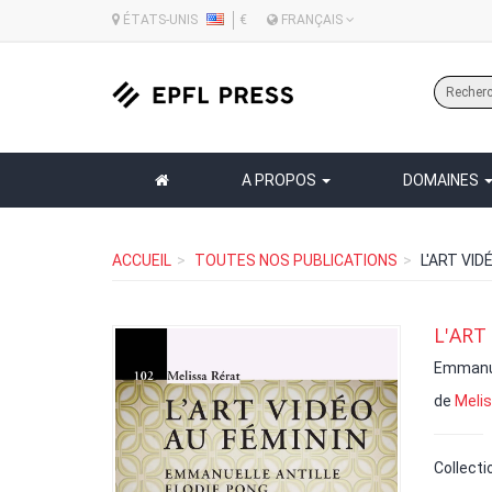
ÉTATS-UNIS
€
FRANÇAIS
A PROPOS
DOMAINES
ACCUEIL
TOUTES NOS PUBLICATIONS
L'ART VID
L'ART
Emmanuel
de
Melis
Collecti