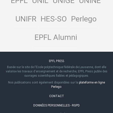
EPFL
UNIL
UNIGE
UNINE
UNIFR
HES-SO
Perlego
EPFL Alumni
EPFL PRESS
Basée sur le site de l'Ecole polytechnique fédérale de Lausanne, dont elle
valorise les travaux d'enseignement et de recherche, EPFL Press publie des
ouvrages scientifiques fiables et pédagogiques.
Nos publications sont également disponibles sur la
plateforme en ligne
Perlego
.
CONTACT
DONNÉES PERSONNELLES - RGPD