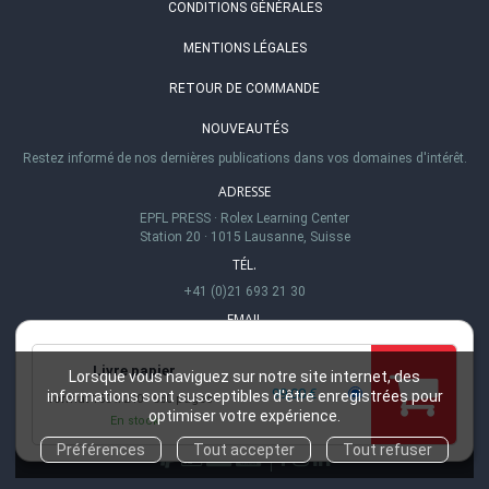
CONDITIONS GÉNÉRALES
MENTIONS LÉGALES
RETOUR DE COMMANDE
NOUVEAUTÉS
Restez informé de nos dernières publications dans vos domaines d'intérêt.
ADRESSE
EPFL PRESS
·
Rolex Learning Center
Station 20
·
1015 Lausanne, Suisse
TÉL.
+41 (0)21 693 21 30
EMAIL
info@epflpress.org
Livre papier
HEURES D'OUVERTURE
Lorsque vous naviguez sur notre site internet, des
99,00 €
informations sont susceptibles d'être enregistrées pour
format 160 x 240
580 pages
Lu-Ve 8h00 - 17h00
optimiser votre expérience.
En stock
Préférences
Tout accepter
Tout refuser