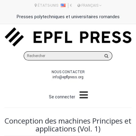
ÉTATS-UNIS
€
FRANÇAIS
Presses polytechniques et universitaires romandes
Rechercher
sur
le
NOUS CONTACTER
site
info@epflpress.org
Se connecter
Conception des machines Principes et
applications (Vol. 1)