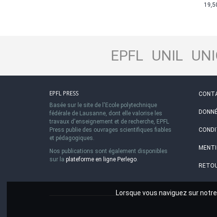
19,5
EPFL
UNIL
UNI
EPFL PRESS
CONT
Basée sur le site de l'Ecole polytechnique
DONNÉ
fédérale de Lausanne, dont elle valorise les
travaux d'enseignement et de recherche, EPFL
Press publie des ouvrages scientifiques fiables
CONDI
et pédagogiques.
MENTI
Nos publications sont également disponibles
sur la
plateforme en ligne Perlego
.
RETOU
Lorsque vous naviguez sur notre 