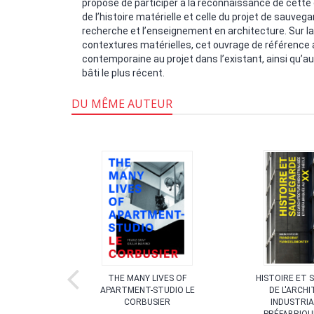
propose de participer à la reconnaissance de cette 
de l’histoire matérielle et celle du projet de sauvegar
recherche et l’enseignement en architecture. Sur l
contextures matérielles, cet ouvrage de référence a
contemporaine au projet dans l’existant, ainsi qu’au
bâti le plus récent.
DU MÊME AUTEUR
TURE
THE MANY LIVES OF
HISTOIRE ET 
SÉE ET
APARTMENT-STUDIO LE
DE L'ARCH
ÉE :
CORBUSIER
INDUSTRIA