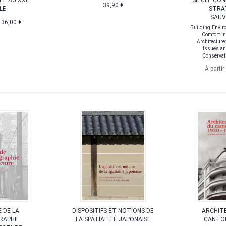
ÉE AU XXE
SIÈCLE:CO
39,90 €
LE
STRA
SAUV
e
36,00 €
Building Enviro
Comfort in
Architecture
Issues an
Conservati
À partir
 DE LA
DISPOSITIFS ET NOTIONS DE
ARCHIT
RAPHIE
LA SPATIALITÉ JAPONAISE
CANTON