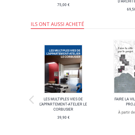
D'ARCHI
e de la
75,00 €
on
69,5
,10 €
ILS ONT AUSSI ACHETÉ
 DEVENIR
LES MULTIPLES VIES DE
FAIRE LA VI
L'APPARTEMENT-ATELIER LE
PRO
 2005-2015
CORBUSIER
À partir d
,20 €
39,90 €