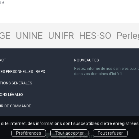
0 €
GE
UNINE
UNIFR
HES-SO
Perle
ACT
NOUVEAUTÉS
Restez informé de nos dernières publi
ES PERSONNELLES - RGPD
dans vos domaines d'intérêt.
TIONS GÉNÉRALES
ONS LÉGALES
R DE COMMANDE
site internet, des informations sont susceptibles d'être enregistrées
Préférences
Tout accepter
Tout refuser