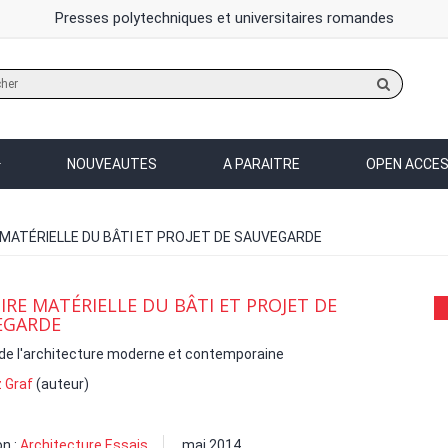
Presses polytechniques et universitaires romandes
Rechercher
sur
le
site
NOUVEAUTES
A PARAITRE
OPEN ACCE
 MATÉRIELLE DU BÂTI ET PROJET DE SAUVEGARDE
IRE MATÉRIELLE DU BÂTI ET PROJET DE
EGARDE
 de l'architecture moderne et contemporaine
 Graf
(auteur)
on :
Architecture Essais
mai 2014