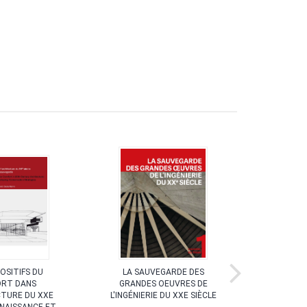
POSITIFS DU
LA SAUVEGARDE DES
ARC
RT DANS
GRANDES OEUVRES DE
INDUS
CTURE DU XXE
L'INGÉNIERIE DU XXE SIÈCLE
PRÉ