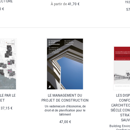
TECTURE
192
À partir de
41,70 €
0 €
57
LLE PAR LE
LE MANAGEMENT DU
LES DIS
JET
PROJET DE CONSTRUCTION
CONFO
L'ARCHITE
Un vademecum d’économie, de
e
37,15 €
SIÈCLE:CO
droit et de planification pour le
bâtiment
STRA
SAUV
47,00 €
Building Enviro