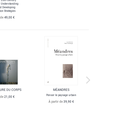
 20th-Century
: Understanding
d Developing
on Strategies
 de
49,00 €
URE DU CORPS
MÉANDRES
PI
L'ARCHIT
Penser le paysage urbain
 de
21,00 €
Un
À partir de
39,90 €