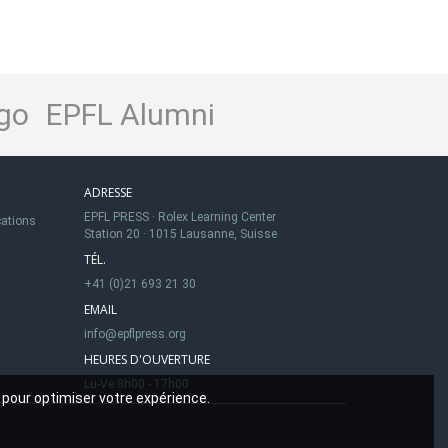
go
EPFL Alumni
ADRESSE
EPFL PRESS
·
Rolex Learning Center
cations
Station 20
·
1015 Lausanne, Suisse
TÉL.
+41 (0)21 693 21 30
EMAIL
info@epflpress.org
HEURES D'OUVERTURE
Lu-Ve 8h00 - 17h00
 pour optimiser votre expérience.