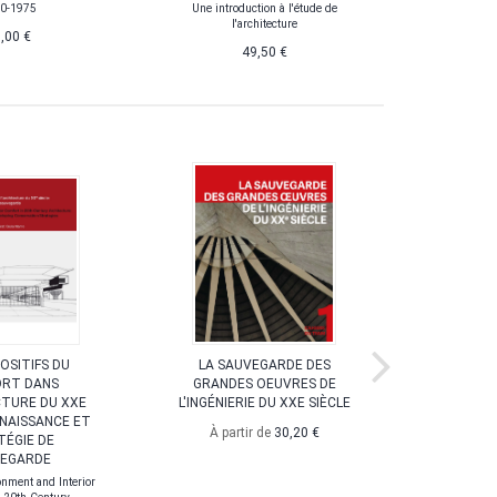
0-1975
Une introduction à l'étude de
Nouvel
l'architecture
c
,00 €
49,50 €
À par
POSITIFS DU
LA SAUVEGARDE DES
LOGEMEN
RT DANS
GRANDES OEUVRES DE
Concours 
CTURE DU XXE
L'INGÉNIERIE DU XXE SIÈCLE
À par
NNAISSANCE ET
À partir de
30,20 €
TÉGIE DE
EGARDE
nment and Interior