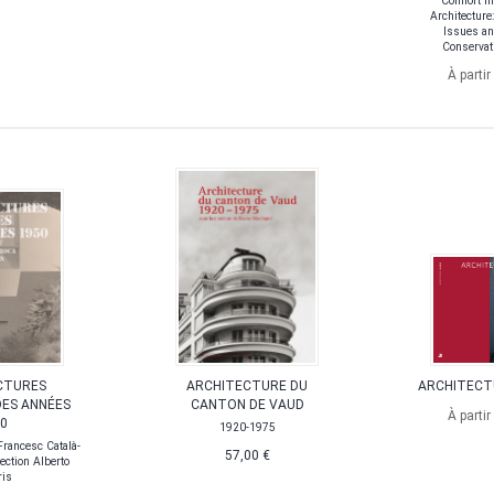
Comfort in
Architecture
Issues an
Conservati
À partir
CTURES
ARCHITECTURE DU
ARCHITECT
DES ANNÉES
CANTON DE VAUD
À partir
0
1920-1975
Francesc Català-
57,00 €
ection Alberto
ris