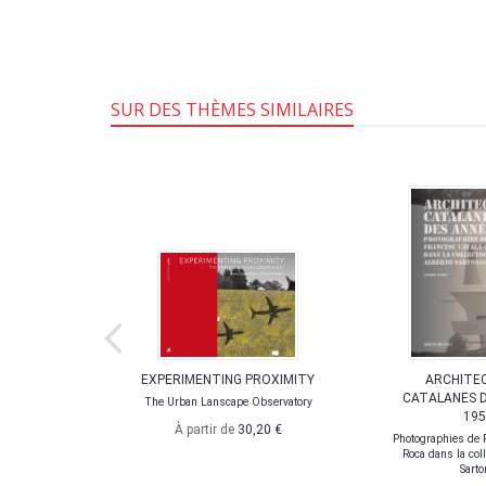
SUR DES THÈMES SIMILAIRES
 DE
EXPERIMENTING PROXIMITY
ARCHITE
E MODERNE
CATALANES 
The Urban Lanscape Observatory
195
gie
À partir de
30,20 €
Photographies de 
Roca dans la coll
Sarto