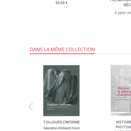
CE ET
PRÉFABRIQU
50,00 €
RDE
SIÈC
Conserving
À partir d
refabricated
re
,50 €
DANS LA MÊME COLLECTION
E, LE
TOUJOURS L'INFORME
HISTOIRE
ATE-FORME
PHOTOG
Géométrie d’Albrecht Dürer