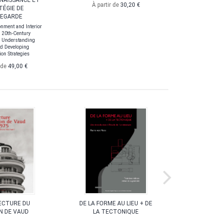
NNAISSANCE ET
CONN
À partir de
30,20 €
TÉGIE DE
SA
EGARDE
Understan
Industriali
nment and Interior
A
 20th-Century
: Understanding
À par
d Developing
on Strategies
 de
49,00 €
ECTURE DU
DE LA FORME AU LIEU + DE
L’AR
 DE VAUD
LA TECTONIQUE
PLANCHER