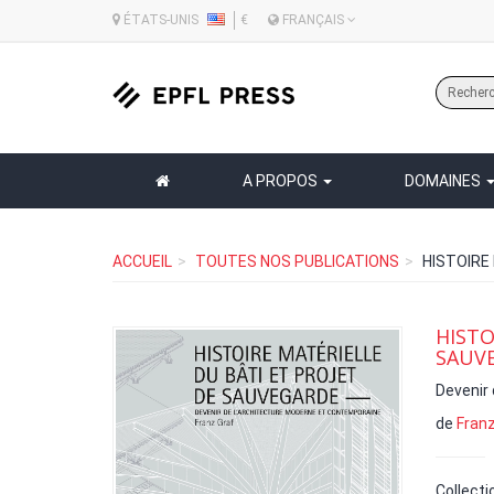
ÉTATS-UNIS
€
FRANÇAIS
A PROPOS
DOMAINES
ACCUEIL
TOUTES NOS PUBLICATIONS
HISTOIRE
HISTO
SAUV
Devenir
de
Franz
Collecti