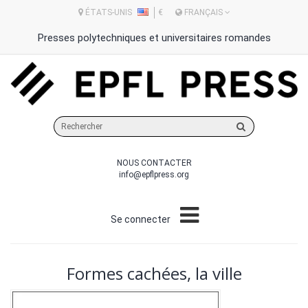
ÉTATS-UNIS
€
FRANÇAIS
Presses polytechniques et universitaires romandes
Rechercher
sur
le
NOUS CONTACTER
site
info@epflpress.org
Se connecter
Formes cachées, la ville