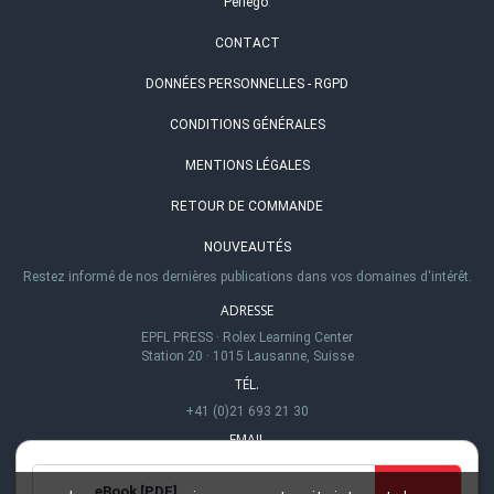
Perlego
.
CONTACT
DONNÉES PERSONNELLES - RGPD
CONDITIONS GÉNÉRALES
MENTIONS LÉGALES
RETOUR DE COMMANDE
NOUVEAUTÉS
Restez informé de nos dernières publications dans vos domaines d'intérêt.
ADRESSE
EPFL PRESS
·
Rolex Learning Center
Station 20
·
1015 Lausanne, Suisse
TÉL.
+41 (0)21 693 21 30
EMAIL
info@epflpress.org
eBook [PDF]