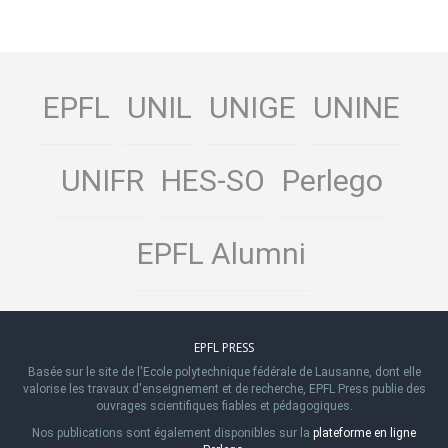
EPFL
UNIL
UNIGE
UNINE
UNIFR
HES-SO
Perlego
EPFL Alumni
EPFL PRESS
Basée sur le site de l'Ecole polytechnique fédérale de Lausanne, dont elle
valorise les travaux d'enseignement et de recherche, EPFL Press publie des
ouvrages scientifiques fiables et pédagogiques.
Nos publications sont également disponibles sur la
plateforme en ligne