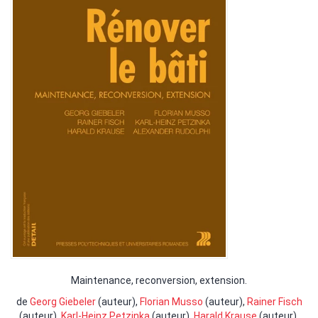
Maintenance, reconversion, extension.
de
Georg Giebeler
(auteur),
Florian Musso
(auteur),
Rainer Fisch
(auteur),
Karl-Heinz Petzinka
(auteur),
Harald Krause
(auteur),