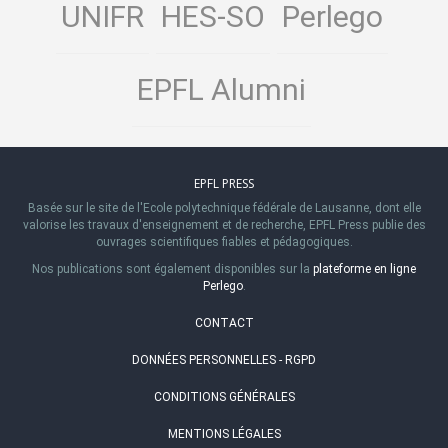
UNIFR
HES-SO
Perlego
EPFL Alumni
EPFL PRESS
Basée sur le site de l'Ecole polytechnique fédérale de Lausanne, dont elle
valorise les travaux d'enseignement et de recherche, EPFL Press publie des
ouvrages scientifiques fiables et pédagogiques.
Nos publications sont également disponibles sur la
plateforme en ligne
Perlego
.
CONTACT
DONNÉES PERSONNELLES - RGPD
CONDITIONS GÉNÉRALES
MENTIONS LÉGALES