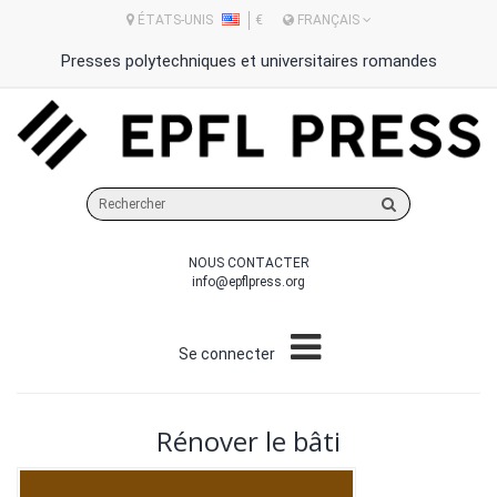
ÉTATS-UNIS
€
FRANÇAIS
Presses polytechniques et universitaires romandes
Rechercher
sur
le
NOUS CONTACTER
site
info@epflpress.org
Se connecter
Rénover le bâti