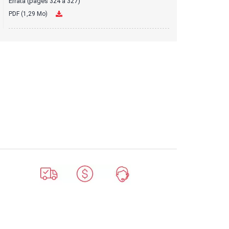
Errata (pages 324 à 327)
PDF (1,29 Mo)