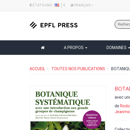
ÉTATS-UNIS
€
FRANÇAIS
A PROPOS
DOMAINES
ACCUEIL
TOUTES NOS PUBLICATIONS
BOTANIQU
BOTAN
avec un
de
Rodo
Jeanmo
Collecti