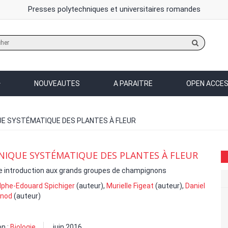
Presses polytechniques et universitaires romandes
Rechercher
sur
le
site
NOUVEAUTES
A PARAITRE
OPEN ACCE
E SYSTÉMATIQUE DES PLANTES À FLEUR
IQUE SYSTÉMATIQUE DES PLANTES À FLEUR
e introduction aux grands groupes de champignons
lphe-Edouard Spichiger
(auteur),
Murielle Figeat
(auteur),
Daniel
nod
(auteur)
on :
Biologie
juin 2016