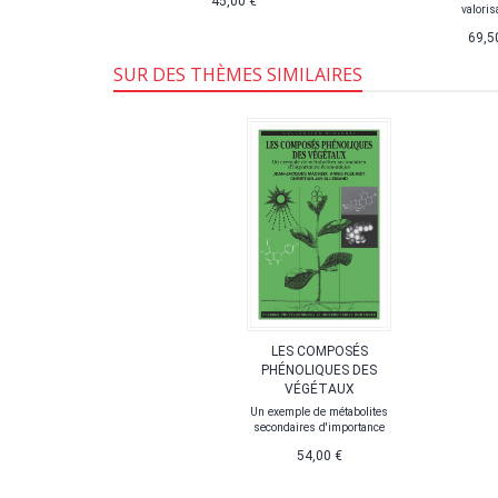
45,00 €
valoris
,99 €
69,5
SUR DES THÈMES SIMILAIRES
LES COMPOSÉS
PHÉNOLIQUES DES
VÉGÉTAUX
Un exemple de métabolites
secondaires d'importance
54,00 €