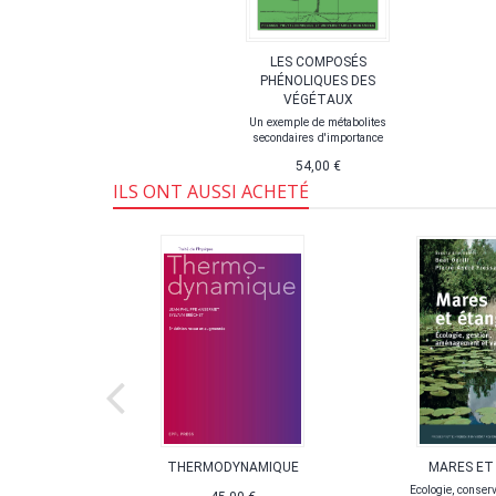
LES COMPOSÉS
PHÉNOLIQUES DES
VÉGÉTAUX
Un exemple de métabolites
secondaires d'importance
54,00 €
ILS ONT AUSSI ACHETÉ
VINCI
THERMODYNAMIQUE
MARES ET
hie
Ecologie, conserv