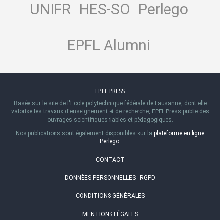
UNIFR
HES-SO
Perlego
EPFL Alumni
EPFL PRESS
Basée sur le site de l'Ecole polytechnique fédérale de Lausanne, dont elle
valorise les travaux d'enseignement et de recherche, EPFL Press publie des
ouvrages scientifiques fiables et pédagogiques.
Nos publications sont également disponibles sur la
plateforme en ligne
Perlego
.
CONTACT
DONNÉES PERSONNELLES - RGPD
CONDITIONS GÉNÉRALES
MENTIONS LÉGALES