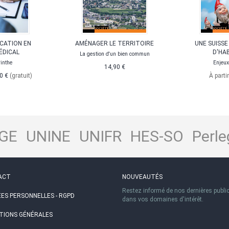
CATION EN
AMÉNAGER LE TERRITOIRE
UNE SUISSE
ÉDICAL
D'HA
La gestion d'un bien commun
rinthe
Enjeux
14,90 €
0 €
(gratuit)
À parti
GE
UNINE
UNIFR
HES-SO
Perle
ACT
NOUVEAUTÉS
Restez informé de nos dernières publi
ES PERSONNELLES - RGPD
dans vos domaines d'intérêt.
TIONS GÉNÉRALES