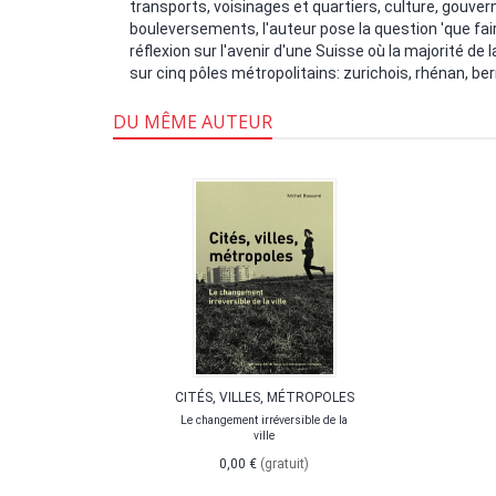
transports, voisinages et quartiers, culture, gouv
bouleversements, l'auteur pose la question 'que fair
réflexion sur l'avenir d'une Suisse où la majorité de
sur cinq pôles métropolitains: zurichois, rhénan, be
DU MÊME AUTEUR
RISE
CITÉS, VILLES, MÉTROPOLES
Le changement irréversible de la
ABLE
ville
 Ho Chi
0,00 €
(gratuit)