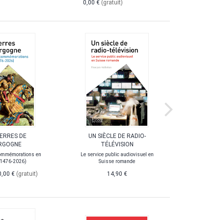
0,00 €
(gratuit)
UERRES DE
UN SIÈCLE DE RADIO-
LA POL
RGOGNE
TÉLÉVISION
ommémorations en
Le service public audiovisuel en
(1476-2026)
Suisse romande
0,00 €
(gratuit)
14,90 €