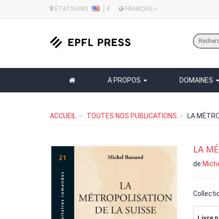
ÉTATS-UNIS
€
FRANÇAIS
A PROPOS
DOMAINES
ACCUEIL
TOUTES NOS PUBLICATIONS
LA MÉTRO
LA MÉ
de
Mich
Collecti
Livre p