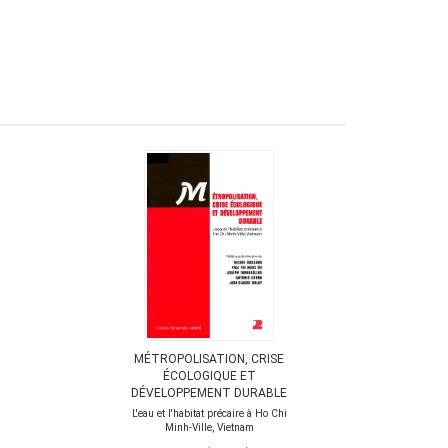
MÉTROPOLISATION, CRISE
CITÉ
ÉCOLOGIQUE ET
Le ch
DÉVELOPPEMENT DURABLE
L'eau et l'habitat précaire à Ho Chi
Minh-Ville, Vietnam