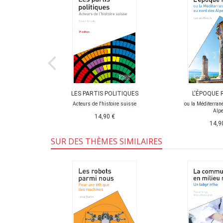
 16
LES PARTIS POLITIQUES
L'ÉPOQUE 
Acteurs de l'histoire suisse
ou la Méditerran
€
(gratuit)
Alp
14,90 €
14,9
SUR DES THÈMES SIMILAIRES