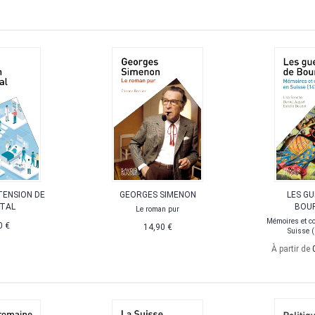
TENSION DE
GEORGES SIMENON
LES G
ITAL
BOU
Le roman pur
Mémoires et c
0 €
14,90 €
Suisse 
À partir de