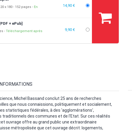
14,90 €
20 x 180
152 pages
En
[PDF + ePub]
9,90 €
ges
Téléchargement après
INFORMATIONS
onscience, Michel Bassand conclut 25 ans de recherches
 villes que nous connaissions, politiquement et socialement,
les statistiques fédérales, à des 'agglomérations',
raditionnels des communes et de l'Etat. Sur ces réalités
cet ouvrage offre au grand public une extraordinaire
 Suisse métropolisée que cet ouvrage décrit: logements,