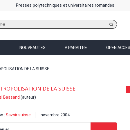
Presses polytechniques et universitaires romandes
Rechercher
sur
le
site
NOUVEAUTES
A PARAITRE
OPEN ACCE
POLISATION DE LA SUISSE
TROPOLISATION DE LA SUISSE
el Bassand
(auteur)
on :
Savoir suisse
novembre 2004
apier