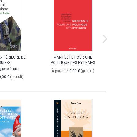
EXTÉRIEURE DE
MANIFESTE POUR UNE
MA
SUISSE
POLITIQUE DES RYTHMES
À partir 
guerre froide
À partir de
0,00 €
(gratuit)
0,00 €
(gratuit)