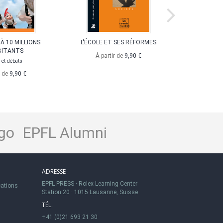
 À 10 MILLIONS
L'ÉCOLE ET SES RÉFORMES
LE COMIT
BITANTS
DE LA
À partir de
9,90 €
 et débats
L'action 
nouveau
r de
9,90 €
À pa
go
EPFL Alumni
ADRESSE
EPFL PRESS
·
Rolex Learning Center
cations
Station 20
·
1015 Lausanne, Suisse
TÉL.
+41 (0)21 693 21 30