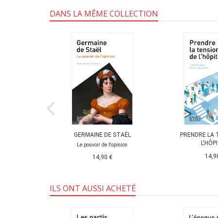
DANS LA MÊME COLLECTION
 SUISSE
GERMAINE DE STAËL
PRENDRE LA 
L'HÔP
Le pouvoir de l'opinion
14,9
14,90 €
ILS ONT AUSSI ACHETÉ