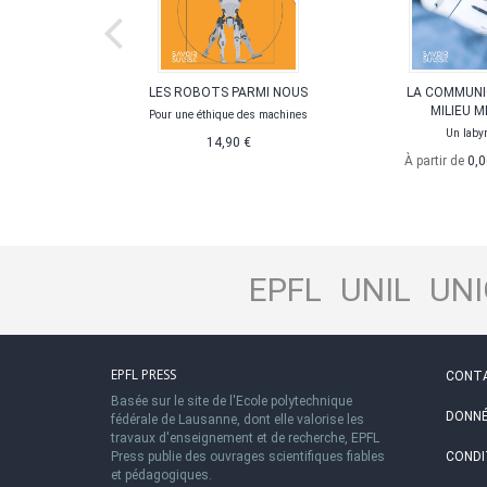
RNATIONAL
LES ROBOTS PARMI NOUS
LA COMMUNI
-ROUGE
MILIEU M
Pour une éthique des machines
re dans le
Un laby
14,90 €
 mondial
À partir de
0,0
,90 €
EPFL
UNIL
UNI
EPFL PRESS
CONT
Basée sur le site de l'Ecole polytechnique
DONNÉ
fédérale de Lausanne, dont elle valorise les
travaux d'enseignement et de recherche, EPFL
Press publie des ouvrages scientifiques fiables
CONDI
et pédagogiques.