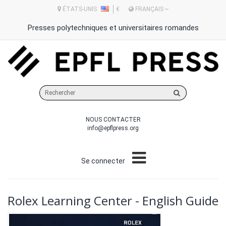
ÉTATS-UNIS
€
FRANÇAIS
Presses polytechniques et universitaires romandes
Rechercher
sur
le
NOUS CONTACTER
site
info@epflpress.org
Se connecter
Rolex Learning Center - English Guide