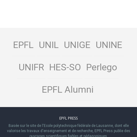
EPFL
UNIL
UNIGE
UNINE
UNIFR
HES-SO
Perlego
EPFL Alumni
EPFL PRESS
Basée sur le site de l'Ecole polytechnique fédérale de Lausanne, dont elle
valorise les travaux d'enseignement et de recherche, EPFL Press publie des
ouvrages scientifiques fiables et pédagogiques.